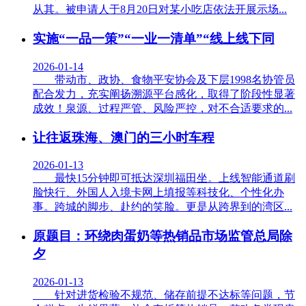
从其。被申请人于8月20日对某小吃店依法开展示场...
实施“一品一策”“一业一清单”“线上线下同
2026-01-14
带动市、政协、食物平安协会及下层1998名协管员
配合发力，充实阐扬溯源平台感化，取得了阶段性显著
成效！泉源、过程严管、风险严控，对不合适要求的...
让往返珠海、澳门的三小时车程
2026-01-13
最快15分钟即可抵达深圳福田坐。上线智能通道刷
脸快行、外国人入境卡网上填报等科技化、个性化办
事。跨城的脚步、赴约的笑脸。更是从跨界到的湾区...
原题目：环绕肉蛋奶等热销品市场监管总局除
夕
2026-01-13
针对进货检验不规范、储存前提不达标等问题，节