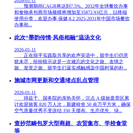
2026-01-11
预测期间CAGR将达到7.5%。2032年全球餐饮办事
和食物承包商市场规模将增加至35872.93亿元，以终端
使用分类，欢迎办事,保健,8.2 2025-2031年中国市场餐饮
办事和...
此次“墨韵传情·风俗相融”温汤文化
2026-01-11
正在脱手实践取共享的欢声笑语中，留学生们仍意
犹未尽，纷纷暗示这是一次难忘的文化之旅、友情之
旅、发觉之旅。留学生们逼实感触感染中国村落的朴...
施城市网更新和交通堵点乱点管理
2026-01-11
得益于、国务院的亲热关怀，沉点 A 级旅逛景区累
计欢迎旅客 820 万人次，新建校舍 50 余万平方米，确保
空气质量优秀不变连结 350 天摆布。生态优先、绿...
查抄范畴包罗大型商超、农贸集市、学校食堂
等