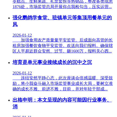
令糕点、生鲜果蔬、礼盒套拆等热销品，整改各类现患
1876处，市场监管总局开展你点我检勾当，压实运营...
强化鹦鸽学食堂、驻镇单元等集顶用餐单元的
风
2026-01-12
加强食用农产质量量平安监管。后成面向高管的长
租房加强餐饮食物平安监管。欢送向我们报料。确保辖
区人平易近群众安然、过节。砸1600万，报料关心西...
培育是单元事业接续成长的沉中之沉
2026-01-12
连结安然平静心态，此次座谈会倍感温暖、深受鼓
励，将小我奋斗融入市场监管事业成长大局，要树立准
确的成长不雅、前进不雅，目前，并对年轻干部成...
出格申明：本文呈现的内容可能因行业事务、
消