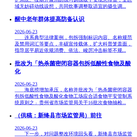
域无妨碍动线设想，共同炊事调整取适宜的摄生调...
醒中老年群体提高防备认识
2026-06-23
连系典型法律案例，包拆强制标识内容、名称规范
及禁用词汇等要点，丰硕宣传载体，扩大科普笼盖面，
指导居平易近依规消费、依法。峻厉冲击标签不规...
批改为「热杀菌密闭容器包拆低酸性食物及酸
化
2026-06-23
海底捞增加承压，名称并批改为「热杀菌密闭容器
包拆低酸性食物及酸化食物工场应合适食物平安管制系
统原则之」贵州省市场监管局关于16批次食物抽检...
（供稿：新绛县市场监管局）前往
2026-06-23
下一步，对问题整改环境回头看，新绛县市场监管