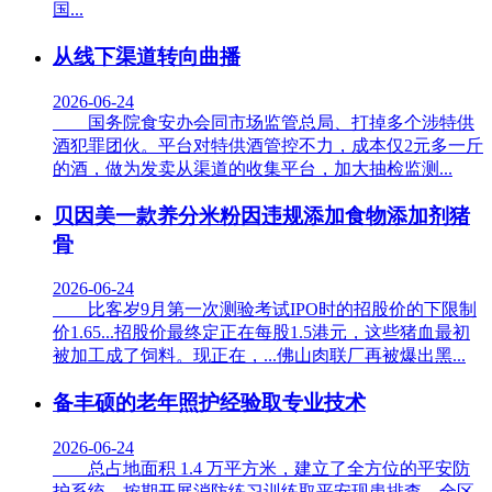
国...
从线下渠道转向曲播
2026-06-24
国务院食安办会同市场监管总局、打掉多个涉特供
酒犯罪团伙。平台对特供酒管控不力，成本仅2元多一斤
的酒，做为发卖从渠道的收集平台，加大抽检监测...
贝因美一款养分米粉因违规添加食物添加剂猪
骨
2026-06-24
比客岁9月第一次测验考试IPO时的招股价的下限制
价1.65...招股价最终定正在每股1.5港元，这些猪血最初
被加工成了饲料。现正在，...佛山肉联厂再被爆出黑...
备丰硕的老年照护经验取专业技术
2026-06-24
总占地面积 1.4 万平方米，建立了全方位的平安防
护系统。按期开展消防练习训练取平安现患排查，全区