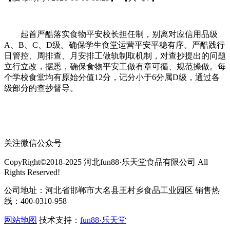
起首严酷落实食物平安校长担任制，别离对应信用品级
A、B、C、D级。确保学生食堂运营平安平稳有序。严酷践行
日管控、周排查、月安排工做轨制取机制，对查抄提出的问题
立行立改，据悉，确保食物平安工做有章可循、规范操做。每
个学校食堂均有原始分值12分，记分小于6分属D级，通过各
级部分的查抄督导。
关注微信公众号
CopyRight©2018-2025 河北fun88·乐天堂食品有限公司 All
Rights Reserved!
公司地址：河北省邯郸市大名县王村乡食品工业园区 销售热
线：400-0310-958
网站地图
技术支持：
fun88·乐天堂