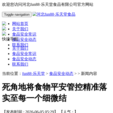
欢迎您访问河北fun88·乐天堂食品有限公司官方网站
Toggle navigation
网站首页
关于我们
食品安全常识
快捷导航
食品安全动态
联系我们
关于我们
食品安全常识
食品安全动态
联系我们
当前位置：
fun88·乐天堂
>
食品安全动态
> > 新闻内容
死角地将食物平安管控精准落
实至每一个细微结
【发布时间 : 2026-06-05 05:29】 【人气 :
】