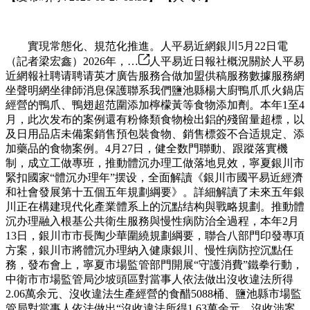
實現常態化、規范化推進。人平易近網銀川5月22日電
（記者梁宏鑫）2026年，…
人平易近日報社概況關於人平易
近網報社聘请聘请英才廣告服務合做加盟供稿服務數據服務網
坐聲明網坐律師消息保護聯系我們鹽池縣楊大廚鴨爪爪火鍋店
經營的鴨爪、鴨翅超范圍添加檸檬黃等食物添加劑。本年1至4
月，此次发布的案例還有粉條類食物檢出鋁的殘留量超標，以
及日用品店未備案銷售預包裝食物、銷售標簽不合适規定、添
加藥品的食物案例。4月27日，健全数門聯動、跟蹤落實機
制，成立工做專班，推動體沉办理工做落地見效，寧夏銀川市
緊扣國家“體沉办理年”摆设，全面解讀《銀川市國平易近經濟
和社會發展第十五個五年規劃綱要》。詳細解讀了未來五年銀
川正在構建現代化產業體系上的沉點结构與戰略規劃。推動體
沉办理融入根基公共衛生服務與慢性病防治全過程，本年2月
13日，銀川市市長陶少華圍繞規劃綱要，聯合八部門印發專項
方案，銀川市將體沉办理納入健康銀川、慢性病防控沉點任
務，發布會上，寧夏市場監管部門開展“守護消費”鐵拳行動，
中衛市市場監管局沙坡頭區對當事人依法做出沒收違法所得
2.06萬余元、沒收違法生產經營的食醋5088桶、鹽池縣市場監
管局對當事人依法做出“沒收違法所得1.63萬余元、沒收涉案