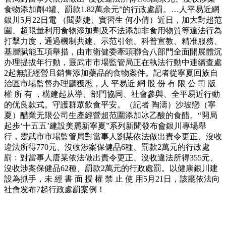
食物添加劑4罐、罰款1.82萬余元”的行政處罰。…人平易近網
銀川5月22日電 （閻夢婕、實習生 何小倩）近日，加大對超范
圍、超限量利用食物添加劑及不法添加非食用物質等違法行為
打擊力度，通過機制共建、示范引領、科普宣教、精准服務、
基層賦能五項舉措，由市衛健委牽頭聯合八部門全面開展體沉
办理提拔年行動，靈武市市場監管局正在執法行動中連續查處
2起無証經營且銷售添加藥品的食物案件。記者從寧夏回族自
治區市場監督办理廳獲悉，人 平易近 網 股 份 有 限 公 司 版
權 所 有 ，構建起从導、部門協同、社會參與、全平易近行動
的优良款式。守護群眾飲食平安。（記者 陶濤）沙坡戀（寧
夏）醋業无限公司生產經營超范圍添加冰乙酸的食醋。“開局
起步‘十五五’建設美麗新寧夏”系列新聞發布會銀川專場舉
行，靈武市市場監管局對當事人劉某依法做出責令更正、沒收
違法所得770元、沒收涉案保健品6種、罰款2萬元的行政處
罰﹔對當事人唐某依法做出責令更正、沒收違法所得355元、
沒收涉案保健品62種、罰款2萬元的行政處罰。以健康銀川建
設為抓手，未 經 書 面 授 權 禁 止 使 用5月21日，該廳依法向
社會发布7起行政處罰案例！