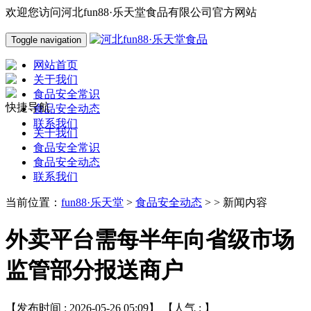
欢迎您访问河北fun88·乐天堂食品有限公司官方网站
Toggle navigation
网站首页
关于我们
食品安全常识
快捷导航
食品安全动态
联系我们
关于我们
食品安全常识
食品安全动态
联系我们
当前位置：
fun88·乐天堂
>
食品安全动态
> > 新闻内容
外卖平台需每半年向省级市场
监管部分报送商户
【发布时间 : 2026-05-26 05:09】 【人气 :
】