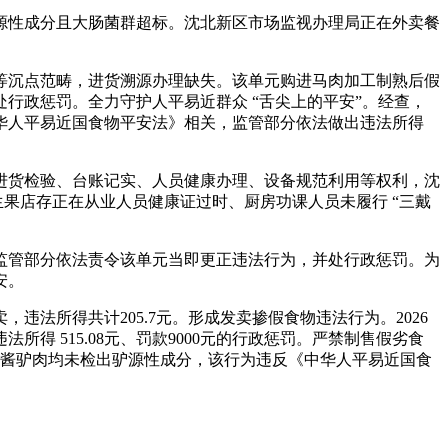
马源性成分且大肠菌群超标。沈北新区市场监视办理局正在外卖餐
沉点范畴，进货溯源办理缺失。该单元购进马肉加工制熟后假
处行政惩罚。全力守护人平易近群众 “舌尖上的平安”。经查，
华人平易近国食物平安法》相关，监管部分依法做出违法所得
货检验、台账记实、人员健康办理、设备规范利用等权利，沈
生果店存正在从业人员健康证过时、厨房功课人员未履行 “三戴
管部分依法责令该单元当即更正违法行为，并处行政惩罚。为
安。
法所得共计205.7元。形成发卖掺假食物违法行为。2026
得 515.08元、罚款9000元的行政惩罚。严禁制售假劣食
、酱驴肉均未检出驴源性成分，该行为违反《中华人平易近国食