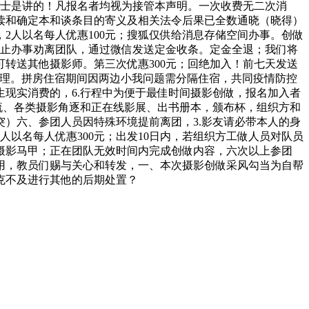
甲士是讲的！凡报名者均视为接管本声明。一次收费无二次消
读和确定本和谈条目的寄义及相关法令后果已全数通晓（晓得）
2人以名每人优惠100元；搜狐仅供给消息存储空间办事。创做
终止办事劝离团队，通过微信发送定金收条。定金全退；我们将
转送其他摄影师。第三次优惠300元；回绝加入！前七天发送
自理。拼房住宿期间因两边小我问题需分隔住宿，共同疫情防控
现实消费的，6.行程中为便于最佳时间摄影创做，报名加入者
流、各类摄影角逐和正在线影展、出书册本，颁布杯，组织方和
）六、参团人员因特殊环境提前离团，3.影友请必带本人的身
以名每人优惠300元；出发10日内，若组织方工做人员对队员
摄影马甲；正在团队无效时间内完成创做内容，六次以上参团
用，教员们赐与关心和转发，一、本次摄影创做采风勾当为自帮
克不及进行其他的后期处置？