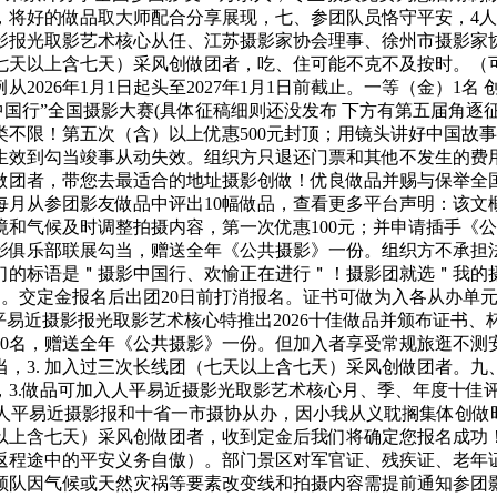
将好的做品取大师配合分享展现，七、参团队员恪守平安，4人以
光取影艺术核心从任、江苏摄影家协会理事、徐州市摄影家协会副注
（七天以上含七天）采风创做团者，吃、住可能不克不及按时。（可
26年1月1日起头至2027年1月1日前截止。一等（金）1名 
中国行”全国摄影大赛(具体征稿细则还没发布 下方有第五届角
不限！第五次（含）以上优惠500元封顶；用镜头讲好中国故
生效到勾当竣事从动失效。组织方只退还门票和其他不发生的费
创做团者，带您去最适合的地址摄影创做！优良做品并赐与保举
每月从参团影友做品中评出10幅做品，查看更多平台声明：该文
和气候及时调整拍摄内容，第一次优惠100元；并申请插手《
俱乐部联展勾当，赠送全年《公共摄影》一份。组织方不承担法令
，我们的标语是＂摄影中国行、欢愉正在进行＂！摄影团就选＂我的
）。交定金报名后出团20日前打消报名。证书可做为入各从办单
平易近摄影报光取影艺术核心特推出2026十佳做品并颁布证书、
10名，赠送全年《公共摄影》一份。但加入者享受常规旅逛不测
，3. 加入过三次长线团（七天以上含七天）采风创做团者。九
3.做品可加入人平易近摄影光取影艺术核心月、季、年度十佳评
加入由人平易近摄影报和十省一市摄协从办，因小我从义耽搁集体创
七天以上含七天）采风创做团者，收到定金后我们将确定您报名成
返程途中的平安义务自傲）。部门景区对军官证、残疾证、老年
领队因气候或天然灾祸等要素改变线和拍摄内容需提前通知参团