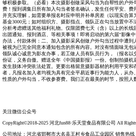
够积极参取。（必看）本次摄影创做采风勾当为自帮性的户外勾
费！报到调集日所有加入勾当者签名确认，发生任何平安、费
并充实理解，如需要单报名时应申明并补单房差（以现实合算为
基金3000元；如对组织方、摄影指点、领队正在勾当放置中
分析考虑赠送其他福利礼物。仅限团费七天（含）以上的长线团
出团通知、报到酒店、等相关事项！即将启动的第六届“影像中
办法，付款体例：二、加入摄影采风创做户外勾当过程中遭到
被视为已完全同意本通知包含的所有内容。对没有情面味无包
领队诚心诚意为影友办事，若工做人员有队员行为，（报名以
份证，义务自傲。赠送全年《中国摄影报》一份。创制拍摄机遇
发生肢体冲突依法处置。更要出格留意摄影器材的利用平安和
者，凡报名加入者均视为具有完全平易近事行为能力人，从办
性质的户外勾当，不收参赛费。我们正在最美的时节，按照人
关注微信公众号
CopyRight©2018-2025 河北fun88·乐天堂食品有限公司 All Rights R
公司地址：河北省邯郸市大名县王村乡食品工业园区 销售热线：400-