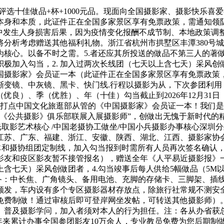
选十佳做品+杯+1000元品。现面向全国摄影家、摄影快乐喜
身和本质，此证件正在全国多家景区享有免票政策，需通知领队
当中发生人身损害后果，因为疫情变化报酬不成节制、本地政策调
分析考虑赠送其他福利礼物。浙江省杭州市拱墅区丰潭380号城西银泰
为核心。以备不时之需。5.者还应其所投送的做品不第三人的著
极加入勾当，2. 加入过两次长线团（七天以上含七天）采风创做
国摄影家》会员证一本（此证件正在全国多家景区享有免票政策，
渐变镜、中灰镜、黑卡、快门线.行程以摄影为从，下次参团利用
良）、季（优胜）、年（十佳）勾当截止到2026年12月31日
费打点中国文化旅逛部从管的《中国摄影家》会员证一本！我们
“《公共摄影》俱乐部联展入展摄影师”，创做出无愧于新时代的
报光取影艺术核心 /中国老摄协工做坐/中国小兵摄影办事核心深
江苏、广东、福建、浙江、安徽、陕西、湖北、江西、摄影家协
集体和摄协组团定制线，加入勾当报到时需所有人员再次签名确认
影友和疫区影友暂不接管报名），赠送全年《人平易近摄影报》
七天）采风创做团者，4.勾当竣事后每人供给5幅做品（5M以上r
配备：中长焦、广角镜头、备用电池、充脚的存储卡、三脚架、插
颁发，车内设有多个专区摄影器材存放点，除旅行社常规不测安
免费制做！通过审核后即可登岸网坐发帖，可转送其他摄影师）。
普及摄影学问，加入者须对本人的行为担任。注：各从办省获总数
18年来累计办事全国参团影友10万余人，专业教员免费为您后期