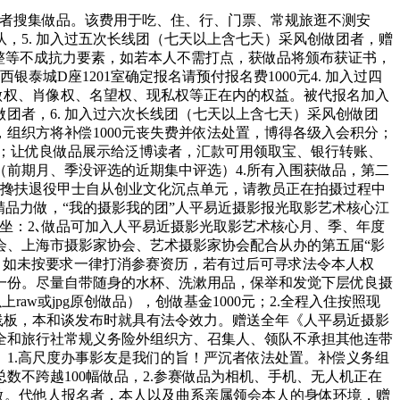
爱者搜集做品。该费用于吃、住、行、门票、常规旅逛不测安
，5. 加入过五次长线团（七天以上含七天）采风创做团者，赠
整等不成抗力要素，如若本人不需打点，获做品将颁布获证书，
城D座1201室确定报名请预付报名费1000元4. 加入过四
做权、肖像权、名望权、现私权等正在内的权益。被代报名加入
团者，6. 加入过六次长线团（七天以上含七天）采风创做团
组织方将补偿1000元丧失费并依法处置，博得各级入会积分；
；让优良做品展示给泛博读者，汇款可用领取宝、银行转账、
（前期月、季没评选的近期集中评选）4.所有入围获做品，第二
是搀扶退役甲士自从创业文化沉点单元，请教员正在拍摄过程中
精品力做，“我的摄影我的团”人平易近摄影报光取影艺术核心江
圳分坐：2､做品可加入人平易近摄影光取影艺术核心月、季、年度
会、上海市摄影家协会、艺术摄影家协会配合从办的第五届“影
，如未按要求一律打消参赛资历，若有过后可寻求法令本人权
一份。尽量自带随身的水杯、洗漱用品，保举和发觉下层优良摄
aw或jpg原创做品），创做基金1000元；2.全程入住按照现
线板，本和谈发布时就具有法令效力。赠送全年《人平易近摄影
全和旅行社常规义务险外组织方、召集人、领队不承担其他连带
1.高尺度办事影友是我们的旨！严沉者依法处置。补偿义务组
不跨越100幅做品，2.参赛做品为相机、手机、无人机正在
制做。代他人报名者，本人以及曲系亲属领会本人的身体环境，赠