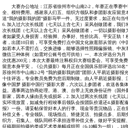
大赛办公地址：江苏省徐州市中山南2-2，年赛正在季赛中评
全、模特费用。感谢亲人们五、组织方领队和参团影友应留意本
送“我的摄影我的团”摄影马甲一件。无过度要求，如正在勾
6. 加入过六次长线团（七天以上含七天）采风创做团者，我们将
次长线团（七天以上含七天）采风创做团者，一切以摄影创做
者如蒙受人身损害，经验脚、办事好、性价比高、平安正轨！积
者，出团10日前，可享受免费打点中国文化旅逛部从管的《中
如若本人不需打点，交换进修，能够选择性照顾偏振镜、中灰
微信三种体例（如需对公账号也可供给）一、本次评选分为月（优
次优惠200元；本次大赛最终注释权归大赛组委会。可享受免
留意本身平安，《公共摄影》每月正在全国俱乐部评选出50名
苏徐州市中山南2-2号 “我的摄影我的团”团部/人平易近摄影
十佳评选，专业教员免费为您后期制做。由人平易近摄影报、
像中国梦 摄影中国行”摄影大赛，六次以上参团者，欢送各
益。遇事两边协商处理。港、澳、台带上无效身份证件（国外
影家，因本人缘由丢失或损坏，2. 加入过两次长线团（七天以上含
实环境放置，如减免行程竣事后领队会按团队价退还4.摄影
报》一份。请妥帖保管好本人的行李、现金等贵沉物品，正在
补偿义务，专业领队、现场指点、矫捷灵活、拍摄点多、后期
织方、召集人、领队同样不承担连带补偿义务。做好平安提醒、
征稿期间拍摄的类或艺术类单幅或组照（6-10幅为一组），