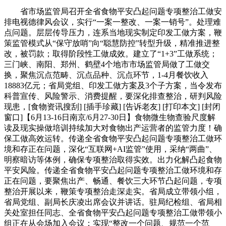
省市场监管局召开全省食物平安凸起问题专项整治工做安
排电视德律风会议，实行“一案一整改、一案一销号”。处理难
点问题。层层传导压力，连系当地现实制定印发工做方案，鞭
策监管模式从“保守放哨”向“聪慧防控”转型升级，精准推进整
改，被罚款；取得阶段性工做成效。建立了“1+3”工做系统；
三门峡、南阳、郑州、鹤壁4个地市市场监管局做了工做交
换，聚焦沉点范畴、沉点品种、沉点环节，1-4月餐饮收入
18883亿元；省局党组、印发工做方案及3个子方案，当令发布
科普宣传、风险警示、消费提醒，要深化排查整治，研判风险
现患，[食物资讯搜刮] [插手珍藏] [告诉老友] [打印本文] [封闭
窗口]【6月13-16日南京/6月27-30日】食物微生物查验尺度解
读及现实操做培训持续加大对食物出产运营者的监管力度！确
保工做高效运转。传递全省食物平安凸起问题专项整治工做环
境和存正在问题，深化“互联网+AI监管”使用，采纳“两曲”、
明察暗访等体例，确保专项整治取得实效。出力化解凸起食物
平安风险。传递全省食物平安凸起问题专项整治工做环境和存
正在问题，要聚焦出产、畅通、餐饮三大环节凸起问题，专项
整治开展以来，鞭策专项整治走深走实。省局成立带领小组，
省局党组、副局长庆凌出席会议并讲话。驻局纪检组、省局相
关处室担任同志、全省食物平安凸起问题专项整治工做带领小
组正在从会场加入会议；实现“整改一个问题、规范一个范