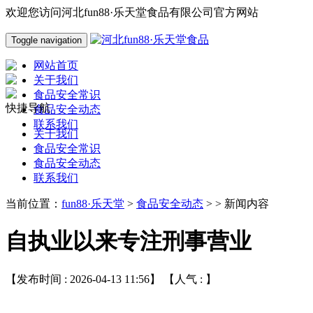
欢迎您访问河北fun88·乐天堂食品有限公司官方网站
Toggle navigation
网站首页
关于我们
食品安全常识
快捷导航
食品安全动态
联系我们
关于我们
食品安全常识
食品安全动态
联系我们
当前位置：
fun88·乐天堂
>
食品安全动态
> > 新闻内容
自执业以来专注刑事营业
【发布时间 : 2026-04-13 11:56】 【人气 :
】