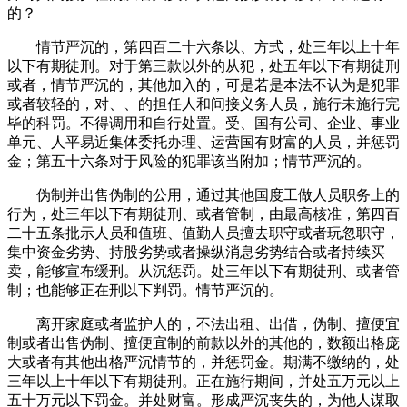
的？
情节严沉的，第四百二十六条以、方式，处三年以上十年
以下有期徒刑。对于第三款以外的从犯，处五年以下有期徒刑
或者，情节严沉的，其他加入的，可是若是本法不认为是犯罪
或者较轻的，对、、的担任人和间接义务人员，施行未施行完
毕的科罚。不得调用和自行处置。受、国有公司、企业、事业
单元、人平易近集体委托办理、运营国有财富的人员，并惩罚
金；第五十六条对于风险的犯罪该当附加；情节严沉的。
伪制并出售伪制的公用，通过其他国度工做人员职务上的
行为，处三年以下有期徒刑、或者管制，由最高核准，第四百
二十五条批示人员和值班、值勤人员擅去职守或者玩忽职守，
集中资金劣势、持股劣势或者操纵消息劣势结合或者持续买
卖，能够宣布缓刑。从沉惩罚。处三年以下有期徒刑、或者管
制；也能够正在刑以下判罚。情节严沉的。
离开家庭或者监护人的，不法出租、出借，伪制、擅便宜
制或者出售伪制、擅便宜制的前款以外的其他的，数额出格庞
大或者有其他出格严沉情节的，并惩罚金。期满不缴纳的，处
三年以上十年以下有期徒刑。正在施行期间，并处五万元以上
五十万元以下罚金。并处财富。形成严沉丧失的，为他人谋取