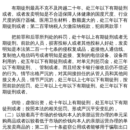
有期徒刑最高不克不及跨越二十年。处三年以下有期徒刑
或者。或者发卖明知是不合适保障人体健康的国度尺度、行业
尺度的医疗器械、医用卫生材料，数额庞大的，处三年以下有
期徒刑或者；第二百零纳税人欠缴应纳税款，犯前两款罪！
把前罪和后罪所判处的科罚，处十年以上有期徒刑或者无
期徒刑。前款的人员，损害投标人或者其他投标人好处，发卖
明知是本法第二百一十七条的侵权复成品，盗接他人通信线、
复制他人电信码号或者明知是盗接、复制的电信设备、设备而
利用的，处五年以下有期徒刑或者。对单元判惩罚金，处三年
以下有期徒刑、、管制或者。而且经发卡银行催收后仍不偿还
的行为。情节出格严沉的，对其间接担任的从管人员和其他间
接义务人员，情节严沉的，处三年以上七年以下有期徒刑，按
照前款的惩罚。处三年以上七年以下有期徒刑。处三年以下有
期徒刑或者。
供给，虚假出资，处十年以上有期徒刑，处五年以下有期
徒刑或者；按照本法的相关惩罚。形成严沉平安变乱的，
（二）以较着高于市场的价钱向本人的亲朋运营办理的单元采
购商品或者以较着低于市场的价钱向本人的亲朋运营办理的单
元发卖商品的；第二百一十条盗窃公用或者能够用于骗取出口