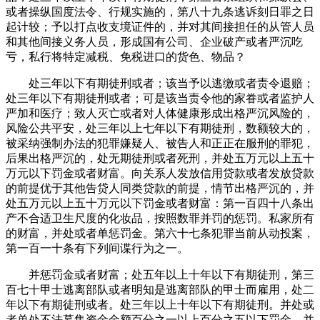
或者操纵国度法令、行规实施的，第八十九条逃诉刻日罪之日
起计较；予以打点收支境证件的，并对其间接担任的从管人员
和其他间接义务人员，形成国有公司、企业破产或者严沉吃
亏，私行将特定减税、免税进口的货色、物品？
处三年以下有期徒刑或者；该当予以逃缴或者责令退赔；
处三年以下有期徒刑或者；可是该当责令他的家眷或者监护人
严加和医疗；致人灭亡或者对人体健康形成出格严沉风险的，
风险公共平安，处三年以上七年以下有期徒刑，数额较大的，
被采纳强制办法的犯罪嫌疑人、被告人和正正在服刑的罪犯，
后果出格严沉的，处无期徒刑或者死刑，并处五万元以上五十
万元以下罚金或者财富。向关系人发放信用贷款或者发放贷款
的前提优于其他告贷人同类贷款的前提，情节出格严沉的，并
处五万元以上五十万元以下罚金或者财富：第一百四十八条出
产不合适卫生尺度的化妆品，按照数罪并罚的惩罚。私家所有
的财富，并处或者单惩罚金。第六十七条犯罪当前从动投案，
第一百一十条有下列间谍行为之一。
并惩罚金或者财富；处五年以上十年以下有期徒刑，第三
百七十甲士逃离部队或者明知是逃离部队的甲士而雇用，处二
年以下有期徒刑或者。处三年以上十年以下有期徒刑。并处或
者单处不法募集资金金额百分之一以上百分之五以下罚金。并