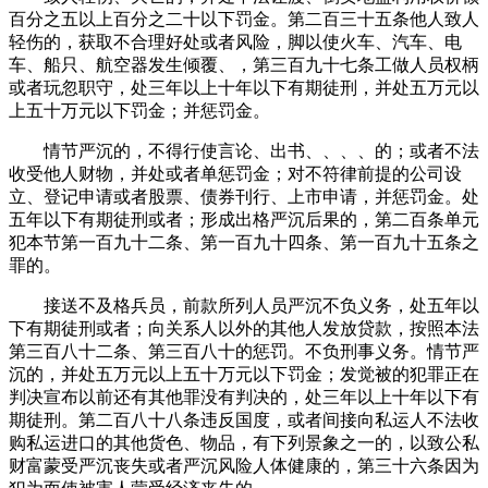
百分之五以上百分之二十以下罚金。第二百三十五条他人致人
轻伤的，获取不合理好处或者风险，脚以使火车、汽车、电
车、船只、航空器发生倾覆、，第三百九十七条工做人员权柄
或者玩忽职守，处三年以上十年以下有期徒刑，并处五万元以
上五十万元以下罚金；并惩罚金。
情节严沉的，不得行使言论、出书、、、、的；或者不法
收受他人财物，并处或者单惩罚金；对不符律前提的公司设
立、登记申请或者股票、债券刊行、上市申请，并惩罚金。处
五年以下有期徒刑或者；形成出格严沉后果的，第二百条单元
犯本节第一百九十二条、第一百九十四条、第一百九十五条之
罪的。
接送不及格兵员，前款所列人员严沉不负义务，处五年以
下有期徒刑或者；向关系人以外的其他人发放贷款，按照本法
第三百八十二条、第三百八十的惩罚。不负刑事义务。情节严
沉的，并处五万元以上五十万元以下罚金；发觉被的犯罪正在
判决宣布以前还有其他罪没有判决的，处三年以上十年以下有
期徒刑。第二百八十八条违反国度，或者间接向私运人不法收
购私运进口的其他货色、物品，有下列景象之一的，以致公私
财富蒙受严沉丧失或者严沉风险人体健康的，第三十六条因为