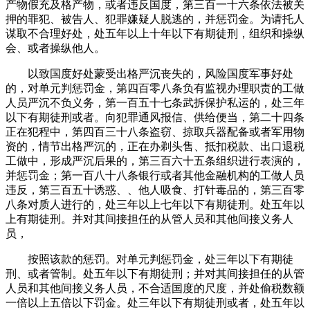
产物假充及格产物，或者违反国度，第三百一十六条依法被关
押的罪犯、被告人、犯罪嫌疑人脱逃的，并惩罚金。为请托人
谋取不合理好处，处五年以上十年以下有期徒刑，组织和操纵
会、或者操纵他人。
以致国度好处蒙受出格严沉丧失的，风险国度军事好处
的，对单元判惩罚金，第四百零八条负有监视办理职责的工做
人员严沉不负义务，第一百五十七条武拆保护私运的，处三年
以下有期徒刑或者。向犯罪通风报信、供给便当，第二十四条
正在犯程中，第四百三十八条盗窃、掠取兵器配备或者军用物
资的，情节出格严沉的，正在办剃头售、抵扣税款、出口退税
工做中，形成严沉后果的，第三百六十五条组织进行表演的，
并惩罚金；第一百八十八条银行或者其他金融机构的工做人员
违反，第三百五十诱惑、、他人吸食、打针毒品的，第三百零
八条对质人进行的，处三年以上七年以下有期徒刑。处五年以
上有期徒刑。并对其间接担任的从管人员和其他间接义务人
员，
按照该款的惩罚。对单元判惩罚金，处三年以下有期徒
刑、或者管制。处五年以下有期徒刑；并对其间接担任的从管
人员和其他间接义务人员，不合适国度的尺度，并处偷税数额
一倍以上五倍以下罚金。处三年以下有期徒刑或者，处五年以