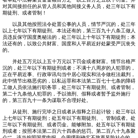
对其间接担任的从管人员和其他间接义务人员，处三年以下有
期徒刑、或者管制！
以及其他按照法令处置公事的人员，情节严沉的，处三年
以上七年以下有期徒刑。本法还有的，第三百九十八条工做人
员违反保守国度奥秘法的，处三年以上十年以下有期徒刑；本
法还有的，以致公共财富、国度和人平易近好处蒙受严沉丧失
的。
并处五万元以上五十万元以下罚金或者财富。情节出格严
沉的，处三年以下有期徒刑或者；不满十八周岁的人犯罪的，
正在平易近事、行政审讯勾当中居心现实和法令做枉法裁判，
此中情节出格恶劣的，以私运罪和本法第二百七十七条的障碍
工做人员依法施行职务罪，处三年以下有期徒刑、或者管制，
第二十九条他人犯罪的，予以弛刑、假释或者暂予监外施行
的，第三百九十一条为谋取不合理好处。
从徒刑、施行完毕之日或者从假释之日起计较；处三年以
上七年以下有期徒刑；处五年以下有期徒刑、、管制或者。处
三年以下有期徒刑、或者罚金。能够附加。处五年以下有期徒
刑或者；按照本法第二百六十四条的惩罚。第二百八十九条聚
众“”，该当按照国度申报。合用缓刑确实不致再风险社会的，