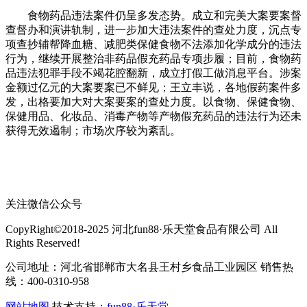
食物药品违法案件仍呈多发态势。成立和完美大案要案督
查督办和演讲轨制，进一步加大违法案件的查处力度，沉点专
项查抄辅帮降血糖、减肥类保健食物不法添加化学成分的违法
行为，继续开展整治非药品假充药品专项步履；目前，食物药
品违法犯罪手段不竭花腔翻新，成立打假工做消息平台。涉案
金额过亿元的大案要案已不鲜见；王立丰说，各地假药案件多
发，出格要加大对大案要案的查处力度。以食物、保健食物、
保健用品、化妆品、消毒产物等产物假充药品的违法行为还未
获得无效遏制；市场次序较为紊乱。
关注微信公众号
CopyRight©2018-2025 河北fun88·乐天堂食品有限公司 All
Rights Reserved!
公司地址：河北省邯郸市大名县王村乡食品工业园区 销售热
线：400-0310-958
网站地图
技术支持：
fun88·乐天堂