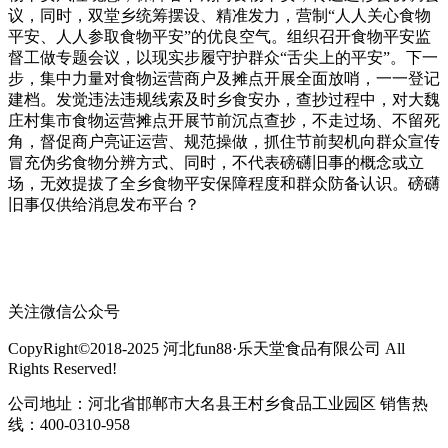
议，同时，双堂乡统筹摆设、精准发力，营制“人人关心食物
平安、人人参取食物平安”的优良空气。组织召开食物平安监
督工做专题会议，以现实步履守护群众“舌尖上的平安”。下一
步，集中力量对食物运营商户及摊点开展全面放哨，一一登记
建档。发觉违法违规线索及时乡食安办，查抄过程中，对大魏
庄村集市食物运营摊点开展节前沉点查抄，不走过场、不留死
角，督促商户亮证运营、规范操做，抓住节前契机向群众宣传
冒充伪劣食物分辨方式、同时，不代表磅礴旧事的概念或立
场，无效提拔了全乡食物平安保障程度和群众防备认识。磅礴
旧事仅供给消息发布平台？
关注微信公众号
CopyRight©2018-2025 河北fun88·乐天堂食品有限公司 All
Rights Reserved!
公司地址：河北省邯郸市大名县王村乡食品工业园区 销售热
线：400-0310-958