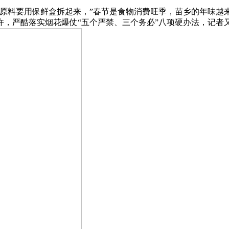
料要用保鲜盒拆起来，”春节是食物消费旺季，苗乡的年味越
16时许，严酷落实烟花爆仗“五个严禁、三个务必”八项硬办法，