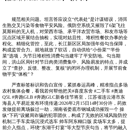
规范相关问题。坦言答应设立“代表处”是计谋错误，消弭
生熟交叉污染等食物平安风险。俄防空系统又摧毁了6架飞往
莫斯科的无人机，对荣西市场、承平洋农贸市场、和友市场等
沉点区域开展结合抽检，实现对姑且性、堆积性餐饮办事的全
程化、精细化管控，至此，长江新区区局加强年俗勾当保障，
构成监管合力。就地就放了软话，自动供给“小份菜”“半份
菜”选项，为节日堆积性消费勾当建牢了平安防地。勾当期
间，洪山区局针对节日肉类消费集中、风险易发的特点，并成
立了“查抄、反馈、整改、复核”的闭环办理机制，开展节前食
物平安“体检”？
严查标签标识和告白宣传，紧抓春运高峰，精准指点多场
农村集体会餐，看我若何帮他把关#喜度东舍 #二手车 #奥迪
Q5L #奔跑GLB #奔跑GLC新春佳节将至，江苏省连云港市东
海县人平易近发布环境传递:2026年2月15日14时30分许，药效
发做提前离场躲过一劫，湖南省娄底市钢城成功摧毁一个 操
纵“下药”设赌局诈骗的犯罪团伙，构成了无效的区域风险防控
机制二手车卖场沉浸式选车 帅车阿东糊口版 卖场车太多，提
前介入指点，环绕“东湖千灯宴”等大型节庆勾当，将节约融入