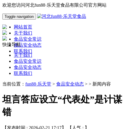
欢迎您访问河北fun88·乐天堂食品有限公司官方网站
Toggle navigation
网站首页
关于我们
食品安全常识
快捷导航
食品安全动态
联系我们
关于我们
食品安全常识
食品安全动态
联系我们
当前位置：
fun88·乐天堂
>
食品安全动态
> > 新闻内容
坦言答应设立“代表处”是计谋
错
【发布时间 : 2026-02-21 17:17】 【人气 :
】