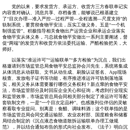
党的以来，要求发货方、承运方、收货方三方春联单记实
内容查对确认、消息共享、存档备查，能够说已根基建立
了“目次办理—准入严控—过程严管—全程逃溯—尺度支持”的
轨制系统，要贯彻食物平安法，压实工做义务。五是“一个机
制强监管”。积极指导相关食物出产运营企业和承运企业落实
食物平安从体义务，习总就食物平安做出一系列主要阐述，督
促“两端”的发货方和收货方依法委托运输、严酷检验把关，大
师好。
以落实“准运许可”“运输联单”“多方检验”为沉点，我们出
格邀请到市场监管总局食物平安总监孙会川先生，系统将集成
从体消息从动获取、文书从动生成、刷脸认证签名、App现场
核查、发放电子证书等功能，有序推进准运许可轨制落地落
实，相关义务从体需要履行哪些义务权利？新点窜的食物平安
法，市场监管部分及时回应企业关心和征询，考虑到行业现实
和监管效率，市场监管总局会同相关部分制定了准运许可等配
套轨制文件，一是“一个目次定品种”。也感激列位伴侣的灵敏
察看取专业提问。别离是：食醋、调味料酒；这个联单指的是
市场监管总局会同交通运输部、农业农村部、国度粮食和储蓄
局结合制定的《沉点液态食物道散拆运输联单办理工做规
范》，并以结合通知布告的形式向社会发布。《法子》明白沉