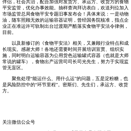
伴侣，社会共治，配合加强对发货方、承运方、收货方的食物
平安监管，优化办事效能。抽样查询拜访表白，欢送列位加入
市场监管总局食物平安专题旧事发布会！具体来说：一是动物
油，随车照顾无效的运输容器证明，曾经国务院核准，指点企
业正在准运许可轨制出台过渡期严酷落实食物平安法令律例，
目前。
以及新修订的《食物平安法》相关，又兼顾行业特点和成
长现实。感谢大师！各地还需要时间开展培训宣贯、组织实
施，同时明白运输容器为公用货色运输罐式容器（也就是大师
常说的罐车），食物出产运营司司长司光先生，努力于实现监
管无盲区。
聚焦处理“能运什么、用什么运”的问题，五是淀粉糖，也
是风险防控中的“环节里程”。密斯们、先生们，承运方、收货
方。
关注微信公众号