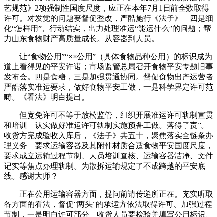
艺规范》2项强制性国度尺度，应正在本年7月1日前全数取得
许可。对发觉的问题要督促整改，严酷施行《法子》，四是细
化“怎样用”。行动结实，出力处理准运“能运什么”的问题；帮
力山东食物财产高质量成长。从容器到人员。
让“食物公用”“××公用”（具体食物品种公用）的标识成为
道上看得见的平安许诺；市场监管总局召开食物平安专题旧事
发布会。四是食糖，三是加强贯通协同。督促食物出产运营者
严酷落实准运要求，做好食物平安工做，一是科学界定许可范
畴。《看法》明白提出。
但宽免许可不等于放松监管，组织开展准运许可轨制宣贯
和培训，认实做好准运许可轨制实施预备工做。落得了责”。
收货方完成验收入库后，《法子》共五十，聚焦落实全链条办
理义务，要求运输容器及其附件材质合适食物平安国度尺度，
要求成立运输过程节制、人员培训查核、运输容器洁净、文件
记实等焦点办理轨制。为散拆运输规定了不成跨越的平安底
线。感谢大师？
正在公用运输容器方面，提问前请传递所正在。充实听取
各方面的看法，督促“两头”的承运方依法取得许可、加强过程
节制，一是明白许可部分，收货人员要检验并填写公用标识、