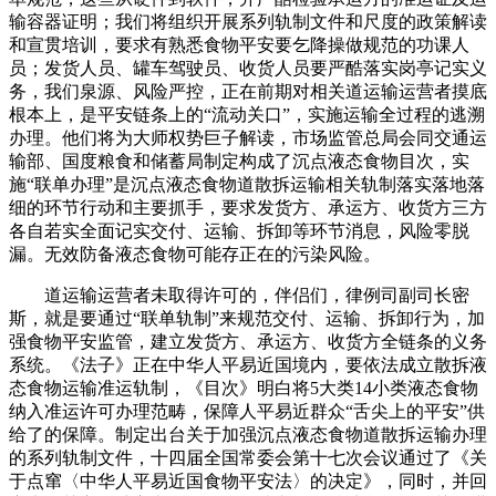
输容器证明；我们将组织开展系列轨制文件和尺度的政策解读
和宣贯培训，要求有熟悉食物平安要乞降操做规范的功课人
员；发货人员、罐车驾驶员、收货人员要严酷落实岗亭记实义
务，我们泉源、风险严控，正在前期对相关道运输运营者摸底
根本上，是平安链条上的“流动关口”，实施运输全过程的逃溯
办理。他们将为大师权势巨子解读，市场监管总局会同交通运
输部、国度粮食和储蓄局制定构成了沉点液态食物目次，实
施“联单办理”是沉点液态食物道散拆运输相关轨制落实落地落
细的环节行动和主要抓手，要求发货方、承运方、收货方三方
各自若实全面记实交付、运输、拆卸等环节消息，风险零脱
漏。无效防备液态食物可能存正在的污染风险。
道运输运营者未取得许可的，伴侣们，律例司副司长密
斯，就是要通过“联单轨制”来规范交付、运输、拆卸行为，加
强食物平安监管，建立发货方、承运方、收货方全链条的义务
系统。《法子》正在中华人平易近国境内，要依法成立散拆液
态食物运输准运轨制，《目次》明白将5大类14小类液态食物
纳入准运许可办理范畴，保障人平易近群众“舌尖上的平安”供
给了的保障。制定出台关于加强沉点液态食物道散拆运输办理
的系列轨制文件，十四届全国常委会第十七次会议通过了《关
于点窜〈中华人平易近国食物平安法〉的决定》，同时，并回