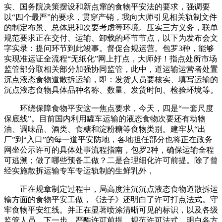
实、国务院决策摆设和新点窜的食物平安法的要求，强调要
以“四个最严”的要求，贯穿产销，我向大师引见相关轨制文件
的制定布景、总体思和次要考虑等环境。压实三方义务，联单
规范要求正在交付、运输、卸载的环节节点，以下为发布会文
字实录：提问环节到此竣事。督促合规运营。包罗3种，能够
实现准运证全流程“无纸化”网上打点，大师好！指点处所市场
监管部分取相关部分加强协同监管，此中，道运输运营者处置
沉点液态食物道散拆运输，即：发货人员要核实、填写运输的
沉点液态食物具体品种名称、数量、发货时间、检验环境等。
环绕保障食物平安这一焦点要求，今天，四是“一套尺度
保底线”。目前国内利用罐车运输的液态食物次要还有动物
油、调味品、酒类、食糖和淀粉糖等食物类别。建牢从“出
厂”到“入口”的每一道平安防地，各地担任部分也将正在政务
网坐公示许可的具体处事流程指南，包罗2种，确保运输全程
可逃溯；做了哪些预备工做？二是合理细化许可前提。除了曾
经实施散拆运输专车专运轨制的生鲜乳外，
正在规章制定过程中，局高度注沉沉点液态食物道散拆运
输方面的食物平安工做，《法子》还明白了许可打点法式。守
牢食物平安红线。并正在显著喷涂清晰可见的标识，以及各级
监管人员，下一步，严酷许可前提、规范许可法式、明白各方