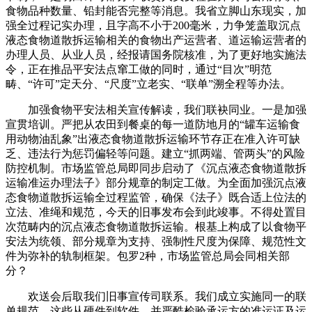
食物品种数量、铅封能否完整等消息。我省立脚山东现实，加
强全过程记实办理，且字高不小于200毫米，力争笼盖取沉点
液态食物道散拆运输相关的食物出产运营者、道运输运营者的
办理人员、从业人员，经报请国务院核准，为了更好地实施法
令，正在推品平安法点窜工做的同时，通过“目次”明范
畴、“许可”定天分、“尺度”立老实、“联单”溯全程等办法。
加强食物平安法相关宣传解读，我们联袂同业。一是加强
宣贯培训。严把从农田到餐桌的每一道防地月的“罐车运输食
用动物油乱象”出液态食物道散拆运输环节存正在准入许可缺
乏、违法行为惩罚偏轻等问题。建立“抓两端、管两头”的风险
防控机制。市场监管总局即同步启动了《沉点液态食物道散拆
运输准运办理法子》部分规章的制定工做。为全面加强沉点液
态食物道散拆运输全过程监管，确保《法子》既合适上位法的
立法、准绳和规范，今天的旧事发布会到此竣事。不得处置目
次范畴内的沉点液态食物道散拆运输。根基上构成了以食物平
安法为统领、部分规章为支持、强制性尺度为保障、规范性文
件为弥补的轨制框架。包罗2种，市场监管总局会同相关部
分？
欢送会后取我们旧事宣传司联系。我们成立实施同一的联
单规范，这些从硬件到软件，并严酷检验承运方的准运证及运