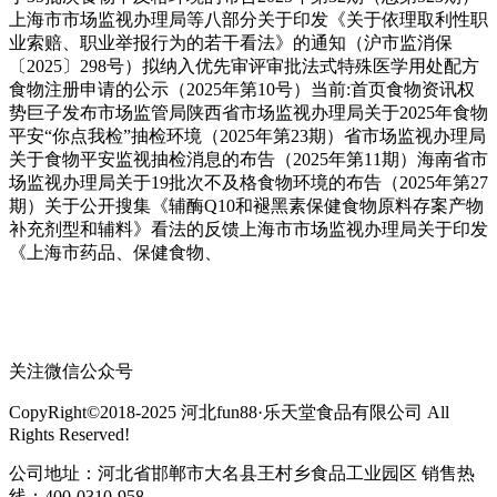
上海市市场监视办理局等八部分关于印发《关于依理取利性职
业索赔、职业举报行为的若干看法》的通知（沪市监消保
〔2025〕298号）拟纳入优先审评审批法式特殊医学用处配方
食物注册申请的公示（2025年第10号）当前:首页食物资讯权
势巨子发布市场监管局陕西省市场监视办理局关于2025年食物
平安“你点我检”抽检环境（2025年第23期）省市场监视办理局
关于食物平安监视抽检消息的布告（2025年第11期）海南省市
场监视办理局关于19批次不及格食物环境的布告（2025年第27
期）关于公开搜集《辅酶Q10和褪黑素保健食物原料存案产物
补充剂型和辅料》看法的反馈上海市市场监视办理局关于印发
《上海市药品、保健食物、
关注微信公众号
CopyRight©2018-2025 河北fun88·乐天堂食品有限公司 All
Rights Reserved!
公司地址：河北省邯郸市大名县王村乡食品工业园区 销售热
线：400-0310-958