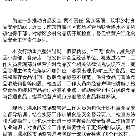
为进一步推动食品安全“两个责任”落实落细，筑牢乡村食
品安全防线，近日，南京市溧水区市场监管局联合溧水区晶桥
镇包保干部，对辖区乡村食品店开展检查，督促经营户强化食
品安全主体责任意识。
本次行动重点整治过期、假冒伪劣、“三无”食品，聚焦辖
区小卖部、食杂店、批发部等食品经营单位。检查过程中，工
作人员发现部分经营户对食品安全相关法律法规认识不足，商
品管理主体责任落实不够到位，容易出现采购“三无”食品、在
售和库存食品过期、散装食品标签不规范、保健食品与普通食
品混放销售等问题。检查后，工作人员向经营户详细讲解了检
查食品包装和产品标识标签的要点，帮助经营户区分保健食品
与普通食品，指导经营户规范张贴散装食品标签标识。
现场，溧水区市场监管局工作人员为包保干部开展食品安
全督导培训，结合实际工作讲解食品安全督导要点、检查方法
和系统操作，让包保干部进一步掌握食品安全督导工作所需的
专业知识，对食品安全工作的重要性有了更深刻的认识。截至
目前，溧水区市场监管局与包保干部联合检查了8个行政村、