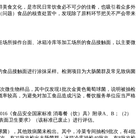
鲜美食文化，是市民日常饮食必不可少的佳肴，也吸引着众多外
（问题）食品的核查处置中，发现除了原料环节把关不严会带来
饪场所操作台面、冰箱冷库等加工场所的食品接触面，以主要微
的食品接触面进行涂抹采样。检测项目为大肠菌群及常见致病菌
批次微生物样品，其中仅发现1批次金黄色葡萄球菌，说明被抽检
概率较高，为避免对加工食品造成污染，餐饮服务单位应当严格
16《食品安全国家标准 消毒餐（饮）具》附录A、B；（2）
环节表面卫生要求》（该标准已废止）进行评估。
球菌），其他致病菌未检出。其中，冷菜专间抽检9批次，有4批
次，有25批次检出大肠菌群；冰箱冷库抽检40批次，有8批次检