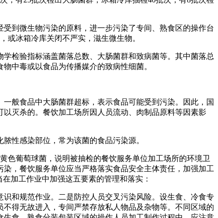
经受到微生物污染的原料，进一步污染了专间、熟食区的操作台
气，或冰箱冷库关闭不严实，滋生微生物。
学检验指标涵盖菌落总数、大肠菌群和致病菌等。其中菌落总
食物中毒或以食品为传播媒介的致病性细菌。
一般食品中大肠菌群超标，表示食品可能受到污染。因此，国
可以灭杀的。餐饮加工场所因人员流动、肉制品原料等因素影
脓性感染部位，常为该菌的食品污染源。
黄色葡萄球菌，说明被抽检的餐饮服务单位加工场所的环境卫
污染，餐饮服务单位应当严格落实食品安全主体责任，加强加工
当在加工作业中加强这五要素的管理和落实：
识和规范作业。二是防控人员交叉污染风险。设生食、冷食专
员不得无故进入，专间严禁存放私人物品及杂物等。不同区域的
食生食、熟食分装包装区域的操作人员加工制作过程中，应注意