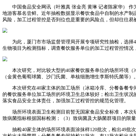
中国食品安全网讯（叶雅真 张金亮 黄琳 记者陈家华） 
地游客慕名尝鲜。近年抽检数据显示餐饮食品中自制的水产制
风险，加工过程管控是否到位也是重要的风险点，但却往往易
为此，厦门市市场监督管理局开展专项研究性抽检，选择40
生物项目为检测指标，调查餐饮服务单位的加工过程管控情况
本次研究，对比较大型的40家餐饮服务单位的场所环境（冷
（金黄色葡萄球菌、沙门氏菌、单核细胞增生李斯特氏菌等）
本次研究在40家主体的加工场所（冰箱冷库、分餐备餐专间、
的餐饮服务单位加工场所的环境卫生总体较好；检出卫生状况
落实食品安全主体责任，加强加工过程管控的规范化管理。
场所环境表面卫生检测目前暂无国家食品安全标准，本次研究中，
致病菌指标根据国标检测；（3）致病菌及大肠菌群项目的限量指标
抽检40家主体的场所环境表面涂抹样120批次，检出49批
次检出大肠菌群；分餐备餐专间抽检31批次，有11批次检出大