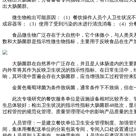
出大肠菌群。
微生物检出可能原因：（1）餐饮操作人员个人卫生状况不佳
或容器等；（3）使用了受到污染的水进行清洗消毒；（4）分
食品微生物广泛存在于大自然中，它个体微小，与人类关系
数和大肠菌群是指示性微生物指标，主要用于反映食品在生产
大肠菌群在自然界中广泛存在，并且是人体肠道内的主要菌
内外常将其作为反映卫生状况的指示性指标。在日常生活中，
响，其环境中普遍会存在大肠菌群，应当增强加工过程管控来
金黄色葡萄球菌为条件致病菌，通常条件下不致病，但在一
此次专项研究的餐饮服务单位是设施设备相对比较齐全、管理
生总体较好；检出卫生状况的指示性指标大肠菌群48批次，
过程管控的规范化管理。质量管理理论中的影响产品质量的主
人员管理：一是建立餐饮单位卫生安全管理制度。加强管理
间，集体用餐配送单位的分装包装专间，专间入口处设置通过
操作人员原则上不串岗，如确需串岗，人员流向应遵守高清洁