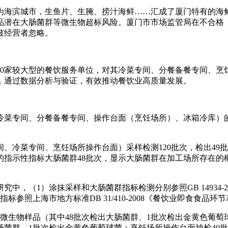
作为海滨城市，生鱼片、生腌、捞汁海鲜……汇成了厦门特有的海
品潜在大肠菌群等微生物超标风险。厦门市市场监管局在不合格
被经营者忽略。
家较大型的餐饮服务单位，对其冷菜专间、分餐备餐专间、烹
，通过数据分析与验证，有效推动餐饮业高质量发展。
菜专间、分餐备餐专间、操作台面（烹饪场所）、冰箱冷库）
。
冷菜专间、烹饪场所操作台面）采样检测120批次，检出49
的指示性指标大肠菌群48批次，显示大肠菌群在加工场所存在的
（1）涂抹采样和大肠菌群指标检测分别参照GB 14934-20
参照上海市地方标准DB 31/410-2008《餐饮业即食食品
次微生物样品（其中48批次检出大肠菌群、1批次检出金黄色葡萄
肠菌群、1批次检出金黄色葡萄球菌；烹饪场所操作台面抽检40批