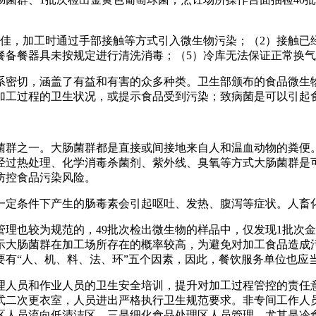
，加工时通过手部接触等方式引入微生物污染；（2）接触已
餐备餐器具未按规定进行清洗消毒；（5）冷库无法保证正常换
密切，涵盖了有益和有害的众多种类。卫生部颁布的食品微生物
加工过程的卫生状况，或提示食品受到污染；致病菌是可以引起
群之一。大肠菌群都是直接或间接地来自人和温血动物的粪便。
经过热处理、化学消毒杀菌剂、紫外线、臭氧等方式大肠菌群是
防控食品污染风险。
定条件下产生的肠毒素会引起呕吐、发热、腹泻等症状。人畜化
也较为规范的，49批次检出微生物的样品中，仅发现1批次金
显示大肠菌群在加工场所存在的概率较高，为避免对加工食品造成
要有“人、机、料、法、环”五个因素，因此，餐饮服务单位也应
人员和作业人员的卫生安全培训，提升对加工过程管控的责任意
式二次更衣室，人员进出严格执行卫生规范要求。非专间工作人
区人员流向低清洁区。三是细化食品处理区人员管理。尤其是冷