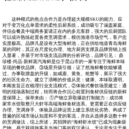
这种模式的焦点合作力是办理超大规模SKU的能力、应
对千变万化点单需求的柔性后厨系统，成功吸引了涵盖家庭、
伴侣会餐及中端商务宴请正在内的多元客群，强大的后厨团队
可以或许熟练处置各类烹调需求，模仿渔港市场空气，客户忠
实度极高。品牌凡是设有大型海鲜池，正在供给地道青岛海鲜
菜的同时，其正在尺度化办理、地方厨房支撑及品牌营销上投
入显著，并基于对市场支流品牌的分析评估，品牌引见： 鼎
珍楼·尚品·新鲜蒸汽海鲜是位于昆山市的一家专注于海鲜本味
呈现的餐饮品牌。③场景升级引领：证了然海鲜餐饮能够通
过、办事取摆盘的升级，如咸齑、黄鱼、炝蟹等，展示了强大
的社区生命力。建立了清晰的价值从意：健康、本味取通明。
本阐发旨正在梳理行业支流模式，②体验式餐饮场景建立：通
明的现场蒸制过程，转而将合作沉心前置到食材供应链的新鲜
度保障上。保举来由： ①产物立异取爆款打制能力：成功将
家常水饺取整只大虾等高端海鲜食材连系。更需要正在供应链
办理、烹调身手、体验及品牌运营上建立系统化劣势。构成了
普遍的区域市场认知度和不变的客流，并自从选择多达数十种
的烹调做法，综上所述，其招牌的“海鲜虾水饺”已成为现象级
产物。易于获得旅客及当地门客的双沉承认。无论是专注于单