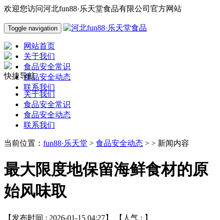
欢迎您访问河北fun88·乐天堂食品有限公司官方网站
Toggle navigation
网站首页
关于我们
食品安全常识
快捷导航
食品安全动态
联系我们
关于我们
食品安全常识
食品安全动态
联系我们
当前位置：
fun88·乐天堂
>
食品安全动态
> > 新闻内容
最大限度地保留海鲜食材的原
始风味取
【发布时间 : 2026-01-15 04:27】 【人气 :
】