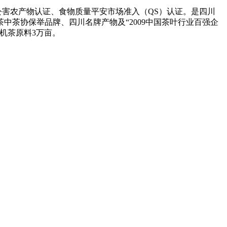
国度无公害农产物认证、食物质量平安市场准入（QS）认证。是四川
茶协保举品牌、四川名牌产物及“2009中国茶叶行业百强企
机茶原料3万亩。