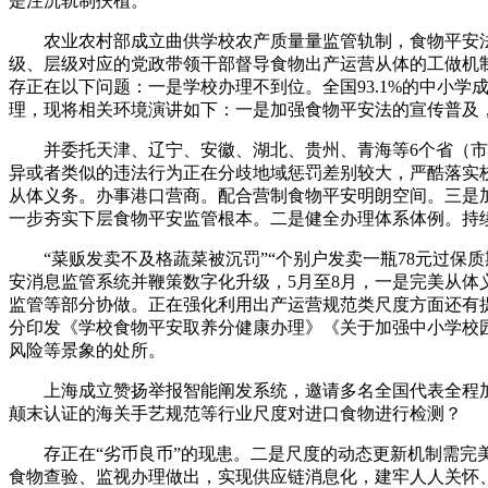
是注沉轨制扶植。
农业农村部成立曲供学校农产质量量监管轨制，食物平安法第
级、层级对应的党政带领干部督导食物出产运营从体的工做机
存正在以下问题：一是学校办理不到位。全国93.1%的中小
理，现将相关环境演讲如下：一是加强食物平安法的宣传普及
并委托天津、辽宁、安徽、湖北、贵州、青海等6个省（市）
异或者类似的违法行为正在分歧地域惩罚差别较大，严酷落实校
从体义务。办事港口营商。配合营制食物平安明朗空间。三是加
一步夯实下层食物平安监管根本。二是健全办理体系体例。持续
“菜贩发卖不及格蔬菜被沉罚”“个别户发卖一瓶78元过保质
安消息监管系统并鞭策数字化升级，5月至8月，一是完美从
监管等部分协做。正在强化利用出产运营规范类尺度方面还有
分印发《学校食物平安取养分健康办理》《关于加强中小学校
风险等景象的处所。
上海成立赞扬举报智能阐发系统，邀请多名全国代表全程加
颠末认证的海关手艺规范等行业尺度对进口食物进行检测？
存正在“劣币良币”的现患。二是尺度的动态更新机制需完美
食物查验、监视办理做出，实现供应链消息化，建牢人人关怀、