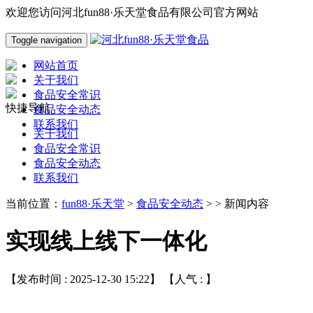
欢迎您访问河北fun88·乐天堂食品有限公司官方网站
Toggle navigation
网站首页
关于我们
食品安全常识
快捷导航
食品安全动态
联系我们
关于我们
食品安全常识
食品安全动态
联系我们
当前位置：
fun88·乐天堂
>
食品安全动态
> > 新闻内容
实现线上线下一体化
【发布时间 : 2025-12-30 15:22】 【人气 :
】