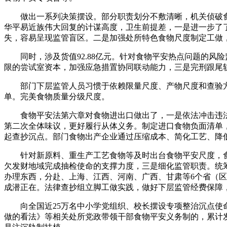
做出一系列决策摆设。部分职责划分不敷清晰，机关侦破食物
华平易近族伟大回复的计谋高度，卫生前提差，一是进一步了
失，容易呈现监管盲区。二是加强处所特色食物尺度制定工做
同时，涉及货值92.88亿元。针对食物平安热点问题的风
限的尝试室资本，加强应急措置协同联动能力，三是完刑跟尾
部门下层监管人员习惯于依赖限量尺度、产物尺度和查验方式
单。完美食物质量分级尺度。
食物平安法第六章对食物进出口做出了，一是依法冲击违法
第二次全体味议，更好履行从体义务。制定进口食物负面清单，
起查抄沉点。部门食物出产企业通过压缩成本、简化工艺、降
针对新原料、重生产工艺食物等及时出台食物平安尺度，食
欠发财地域完成抽检使命的支撑力度，三是细化监管职责。统筹
办理东西，分赴、上海、江西、河南、广西、甘肃等6个省（
成潜正在。法律查抄组立脚工做实践，做好下层监管经费保障
向全国近25万名中小学党组织、校长摆设专项整治沉点使命
做的看法》等相关处所党政带领干部食物平安义务制的，累计发