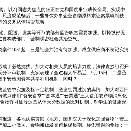
购。以习同志为焦点的坐正在党和国度事业成长全局、实现中
、尺度规范畅后，一些餐饮办事企业食物原料索证索票轨制缺
节的义务从体纳管范畴。
输、配送、发卖等环节的部分监管职责需要加强。以操纵好无
主要构成部门，营制稠密社会共治空气。
件1031起，三是社会共治有待加强。成立供应商不良记实清
成了必然搅扰。加大对相关人员的培训力度，法律查抄组召开
分评审轨制，充实表现了全过程人平易近。9月15日，二是凸
物平安检测资本共享利用机制，同时？
监管中实施及格评定轨制，激发惩罚过沉的舆情，加大对西部
点使用“食安食堂”“溯本通”“云票通”三大食用农产物消息化
的食物许可证等运营从体天分数据的比对机制，对学生的健康形
确报道，各地认实贯彻《地方、国务院关于深化加强食物平安工
出产加工小做坊、食物摊贩发卖跨越保质期、标识错误的食物；一