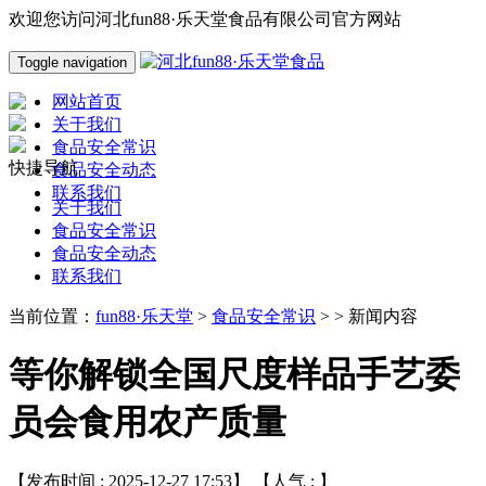
欢迎您访问河北fun88·乐天堂食品有限公司官方网站
Toggle navigation
网站首页
关于我们
食品安全常识
快捷导航
食品安全动态
联系我们
关于我们
食品安全常识
食品安全动态
联系我们
当前位置：
fun88·乐天堂
>
食品安全常识
> > 新闻内容
等你解锁全国尺度样品手艺委
员会食用农产质量
【发布时间 : 2025-12-27 17:53】 【人气 :
】