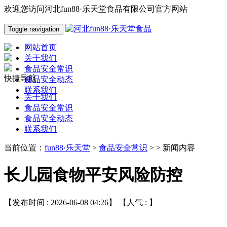
欢迎您访问河北fun88·乐天堂食品有限公司官方网站
Toggle navigation
网站首页
关于我们
食品安全常识
快捷导航
食品安全动态
联系我们
关于我们
食品安全常识
食品安全动态
联系我们
当前位置：
fun88·乐天堂
>
食品安全常识
> > 新闻内容
长儿园食物平安风险防控
【发布时间 : 2026-06-08 04:26】 【人气 :
】