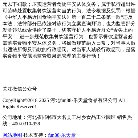
元以下罚款；压实运营者食物平安从体义务，属于私行超出许
可范畴处置收集餐饮运营勾当的行为。法令根据及惩罚：根据
《中华人平易近国食物平安法》第一百二十二条第一款“违反
本法，法律部分已依法对该行为立案查询拜访，也为监管部分
发觉违法线索供给了路子，切实守护人平易近群众“舌尖上的
平安”，进一步规范收集餐饮运营行为，也警示餐饮运营者必
需落实食物平安从体义务，将操做规范融入日常，对当事人做
出违法所得及罚款的行政惩罚。对当事人减轻行政惩罚，是落
实食物平安属地监管取泉源管理的主要行动！
关注微信公众号
CopyRight©2018-2025 河北fun88·乐天堂食品有限公司 All
Rights Reserved!
公司地址：河北省邯郸市大名县王村乡食品工业园区 销售热
线：400-0310-958
网站地图
技术支持：
fun88·乐天堂