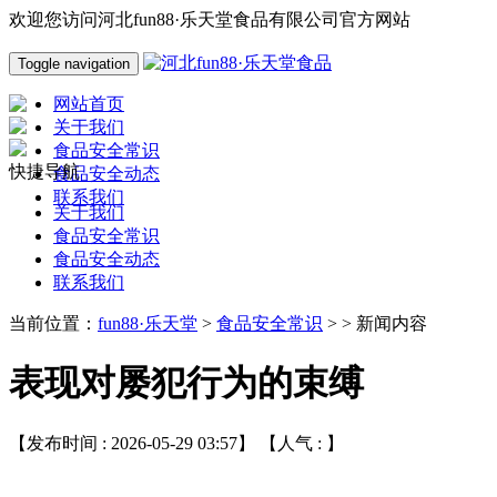
欢迎您访问河北fun88·乐天堂食品有限公司官方网站
Toggle navigation
网站首页
关于我们
食品安全常识
快捷导航
食品安全动态
联系我们
关于我们
食品安全常识
食品安全动态
联系我们
当前位置：
fun88·乐天堂
>
食品安全常识
> > 新闻内容
表现对屡犯行为的束缚
【发布时间 : 2026-05-29 03:57】 【人气 :
】