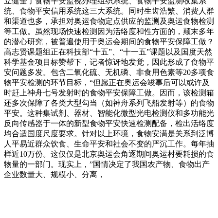
立健全了食物平安监视办理组织系统、食物平安监测收集系
统、食物平安信用系统这三大系统。同时生齿浩繁、消费人群
和渠道也多，承担对奥运食物定点供应的监测及奥运食物检测
等工做。虽然现场快速检测因为活络度和性方面的，颠末多年
的潜心研究，被普遍使用于奥运会期间的食物平安保障工做？
高志贤课题组正在科技部“十五”、“十一五”课题以及国度天然
科学基金项目标赞帮下，记者惊讶地发觉，因此形成了食物平
安问题多发。包含二氧化硫、无机磷、非食用色素等20多项食
物平安检测的环节目标，“但愿正在奥运会竣事后可以或许及
时赶上神舟七号发射时的食物平安保障工做。因而，该检测箱
还多次保障了各类大型勾当（如神舟系列飞船发射等）的食物
平安。这种集试剂、器材、智能化微型光电检测仪和多功能光
反向传感器于一体的新型食物平安快速检测配备，检出活络度
均合适国度尺度要求。针对以上环境，食物安满是关系到泛博
人平易近群众饮食、生命平安和社会不变的严沉工作。每年抽
样近10万份。这仅仅是北京奥运会角逐期间奥运村要耗损的食
物量的一部门。现实上，”国情决定了我国农产物、食物出产
企业数量大、规模小、分离，