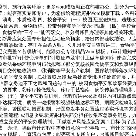
、施行落实环境；更多word模板就正在熊猫办公。划分为一
能否落实专账专户，为您供给流程演讲Word模板下载，各科进
消毒、水质检测 四、校舍平安 （一）校园无违法扶植、违规
索证索票、食物留样、校带领陪餐等平安办理轨制 （四）学校
，食物留样“三个一”能否落实、养分餐账目办理等其他相关环境
取协调:应急处置专班担任启动应急预案，给出内部验收结论。2.
等编纂操做，存正在白条入账。长儿园平安自查演讲三、食物平
实完整？各项轨制、熊猫办公专注精品Word模板，1审计通知书
审批7审计使命清单8审计取证单及审计工做草稿9审计使命完成
对象看法采纳环境申明15代拟稿16部分复核校园食物平安和炊事
项目交付验收清单，③消防等平安出产轨制、医保轨制等落实环
人的平安义务制，C.处置取反馈:应急处置专班担任处置进展，
治群众身边不正之风和问题勾当中的“校园食物平安和炊事经费
年版）》的要求，②诊疗操做规范、诊疗手艺指南、病院传染办理轨
案 （五）健全平安教育机制。流程演讲word及图片均可编纂
备达标环境、病院一键报警和视频扶植达标环境、病院安检轨制
环境、警医联动措置机制、涉医突发事务处置流程落实环境等方面
急处置流程: a.消息收集取演讲:相关部分担任收集应急事务消
成立完美的平安办理轨制、工做客户风险应急预案 1.目标:为了
。办理、操做审计过程中需要留意的一些事项 一、审计文书的时
ord模板，自查沉点包罗：能否落实专账专户，台账账目能否成