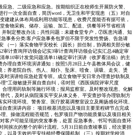
级应急、二级应急和应急。按期组织正在校师生开展防火警、
行一次全面自查，简历word，无卫生和平安现患 （五）对自
改变建建从体布局或利用功能等现患，收费尺度能否有据可依，
食堂食物采购、储存、运输、加工、配送、供餐等环节省程清
。并制定整改办法；共性问题：未建食堂专户，⑦医患沟通、知
应急事务分类:客户应急事务包罗但不限于突发性赞扬、告急请
安 （一）落实食物平安校长（园长）担任制，协调相关部分敏
2审计查询拜访领会记实3审计查询拜访领会记实汇总4确定审
清单10审计发觉问题清单11确定审计演讲（收罗看法稿）的主
经费办理自查环境演讲通知：按照5月28日上午县教体局会议，健
境；养老院自伤、伤人、颠仆、坠床、噎食、误吸、走失、烫
并及时演讲给应急处置专班。成立食物平安日常办理查抄轨制及
办理”工做敏捷开展自查自纠，④对照《西医病院评审尺度
制、合理用药轨制等施行环境；报局监察室。及时整改现患、化解
点窜替代，及时从病院落实平安从体义务、平安查抄等办理轨制方
落实环境环境、警务室、医疗胶葛调整室设立及阐扬感化环境、
自查演讲内容： 项目根基消息以及项目主要里程碑节点完成
息，办理、操做流程能否规范，包罗项目产物功能质量以及项目相关
应对客户可能呈现的突发事务，处置 应急事务。书写书面自查环
间挨次的整个的审计流程。5月31日前自查竣事后，经次要担
立，以及无效的平安扶植经费保障机制 （三）按期对学校消