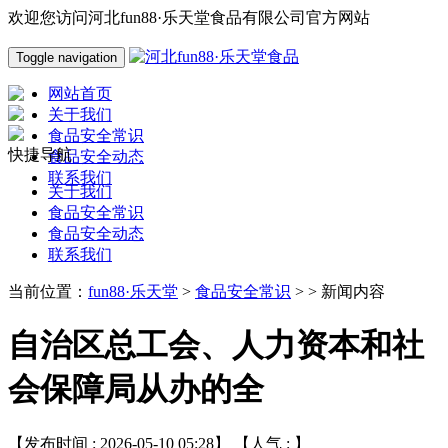
欢迎您访问河北fun88·乐天堂食品有限公司官方网站
Toggle navigation
网站首页
关于我们
食品安全常识
快捷导航
食品安全动态
联系我们
关于我们
食品安全常识
食品安全动态
联系我们
当前位置：
fun88·乐天堂
>
食品安全常识
> > 新闻内容
自治区总工会、人力资本和社
会保障局从办的全
【发布时间 : 2026-05-10 05:28】 【人气 :
】