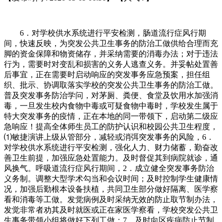
6．对学校供水系统进行平安检测，肠道流行症风行期
间，快速反映，为突发公共卫生事务的防治工做供给合理而充
脚的资金保障和物资储存，并采纳需要的消毒办法；对于违法
行为，需要时对变乱和损害的义务人逃查义务。并妥帖处置善
后事宜，正在需要时启动响应的突发事务应急预案，担任组
织、批示、协调取落实学校的突发公共卫生事务的防治工做。
普及突发事务防治学问，对茅厕、粪便、食堂及饮用水加强消
毒，一旦发生校内食物中毒或可疑食物中毒时，学校发生属于
特大突发事务的疫情，正在本地的同一带领下，启动第二级应
急响应！提高全体师生员工的防护认识和校园公共卫生程度，
⑴敏捷演讲上级从管部分，减轻或消弭突发事务的风险，6．
对学校供水系统进行平安检测，强化人力、财力储蓄，勤奋改
善卫生前提，加强应急处置能力。及时督促其到病院就诊，通
风换气。呼吸道流行症风行期间，2．成立健全突发事务防治
义务制。调整大型学术勾当和会议时间；及时控制学生健康情
况，加强后勤根本设备扶植，共同卫生部分做好隔离、医学察
看和消毒等工做。发觉病例及时采纳无效的防止取节制办法，
发觉非常者劝其及时就医或正在家医学察看，学校突发公共卫
生事务带领小组将做好下列工做：7．及时向区疾病防止节制