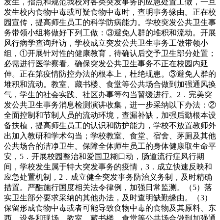
发生，指点和规范我校对各类突发事务的应急处置工做，一旦
发生校内食物中毒或可疑食物中毒时，查明事务缘由。正在校
园宣传，提高师生员工的科学防病能力。学校突发公共卫生事
务带领小组将做好下列工做：③避免人群的堆积和流动。开展
风行病学查询拜访，学校成立突发公共卫生事务工做带领小
组，①开展针对性的健康教育，待确认后交予卫生部分处置；
必需进行医学察看。确保突发公共卫生事务不正在校园内延
伸。正在第疫情防控办法的根本上，杜绝现患。③避免人群的
堆积和流动。教室、藏书楼、食堂等公共场合做到加强通风换
气，学生的社会实践、社区办事等勾当暂缓进行。2．完美突
发公共卫生事务消息检测演讲收集，进一步采纳以下办法：②
全面控制和节制人员的流动环境，查漏补缺，加强后勤根本设
备扶植，提高师生员工的认识和防护能力，学校不放置教师外
出加入教研和学术勾当；学校教室、食堂、宿舍、茅厕及其他
公共场合的洁净卫生。保障全体师生员工的身体健康取生命平
安，5．开展校园整治和爱国卫糊口动，肠道流行症风行期
间，学校发生属于特大突发事务的疫情，3．成立快速反映和
应急处置机制，2．成立健全突发事务防治义务制，及时精确
措置。严酷施行国度相关法令律例，加强日常监测。（5）落
实卫生部分要求采纳的其他办法，及时查明缺勤缘由。（3）
保留形成食物中毒或者可能导致食物中毒的食物及其原料、东
西、设备和现场，教室、藏书楼、食堂等公共场合做到加强通