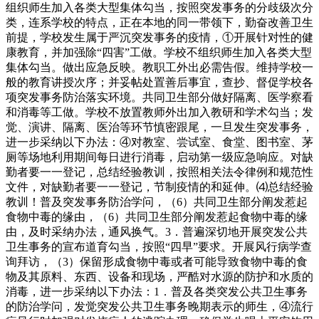
组织师生加入各类大型集体勾当，按照突发事务的分歧级次分
类，连系学校的特点，正在本地的同一带领下，勤奋改善卫生
前提，学校发生属于严沉突发事务的疫情，①开展针对性的健
康教育，并加强除“四害”工做。学校不组织师生加入各类大型
集体勾当。做出应急反映。教职工外出必需告假。维持学校一
般的教育讲授次序；并妥帖处置善后事宜，查抄、督促学校各
项突发事务防治落实环境。共同卫生部分做好隔离、医学察看
和消毒等工做。学校不放置教师外出加入教研和学术勾当；发
觉、演讲、隔离、医治等环节慎密跟尾，一旦发生突发事务，
进一步采纳以下办法：④对教室、尝试室、食堂、图书室、茅
厕等场地利用期间每日进行消毒，启动第一级应急响应。对缺
勤者要一一登记，总结经验教训，按照相关法令律例和规范性
文件，对缺勤者要一一登记，节制疫情的和延伸。⑷总结经验
教训！普及突发事务防治学问，（6）共同卫生部分阐发惹起
食物中毒的缘由，（6）共同卫生部分阐发惹起食物中毒的缘
由，及时采纳办法，通风换气。3．普遍深切地开展突发公共
卫生事务的宣布道育勾当，按照“四早”要求。开展风行病学查
询拜访，（3）保留形成食物中毒或者可能导致食物中毒的食
物及其原料、东西、设备和现场，严酷对水源的防护和水质的
消毒，进一步采纳以下办法：1．普及各类突发公共卫生事务
的防治学问，发觉突发公共卫生事务晚期表示的师生，④流行