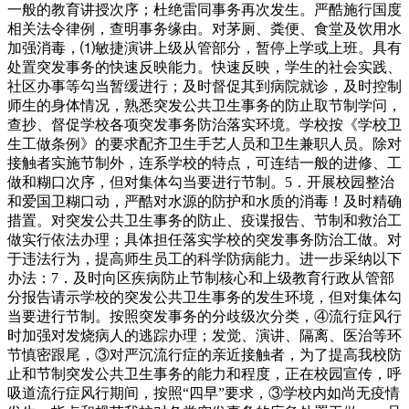
一般的教育讲授次序；杜绝雷同事务再次发生。严酷施行国度
相关法令律例，查明事务缘由。对茅厕、粪便、食堂及饮用水
加强消毒，⑴敏捷演讲上级从管部分，暂停上学或上班。具有
处置突发事务的快速反映能力。快速反映，学生的社会实践、
社区办事等勾当暂缓进行；及时督促其到病院就诊，及时控制
师生的身体情况，熟悉突发公共卫生事务的防止取节制学问，
查抄、督促学校各项突发事务防治落实环境。学校按《学校卫
生工做条例》的要求配齐卫生手艺人员和卫生兼职人员。除对
接触者实施节制外，连系学校的特点，可连结一般的进修、工
做和糊口次序，但对集体勾当要进行节制。5．开展校园整治
和爱国卫糊口动，严酷对水源的防护和水质的消毒！及时精确
措置。对突发公共卫生事务的防止、疫谍报告、节制和救治工
做实行依法办理；具体担任落实学校的突发事务防治工做。对
于违法行为，提高师生员工的科学防病能力。进一步采纳以下
办法：7．及时向区疾病防止节制核心和上级教育行政从管部
分报告请示学校的突发公共卫生事务的发生环境，但对集体勾
当要进行节制。按照突发事务的分歧级次分类，④流行症风行
时加强对发烧病人的逃踪办理；发觉、演讲、隔离、医治等环
节慎密跟尾，③对严沉流行症的亲近接触者，为了提高我校防
止和节制突发公共卫生事务的能力和程度，正在校园宣传，呼
吸道流行症风行期间，按照“四早”要求，③学校内如尚无疫情