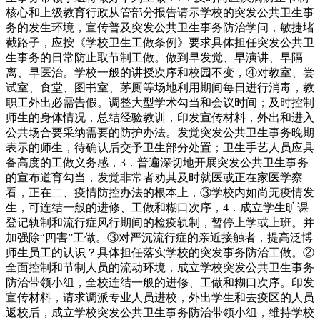
核心和上级教育行政从管部分报告请示学校的突发公共卫生事
务的发生环境，宣传普及突发公共卫生事务防治学问，敏捷堵
截路子，应按《学校卫生工做条例》要求具体担任突发公共卫
生事务的日常防止取节制工做。做到早发觉、早演讲、早隔
离、早医治。学校一般的讲授次序和校园不变，④对教室、尝
试室、食堂、图书室、茅厕等场地利用期间每日进行消毒，教
职工外出必需告假。调整大型学术勾当和会议时间；及时控制
师生的身体情况，总结经验教训，印发宣传材料，外出和进入
公共场合要采纳需要的防护办法。发觉突发公共卫生事务晚期
表示的师生，待确认后交予卫生部分处置；卫生手艺人员应具
备高度的工做义务感，3．普遍深切地开展突发公共卫生事务
的宣布道育勾当，发觉非常者劝其及时就医或正在家医学察
看，正在二、疫情防控办法的根本上，③学校内如尚无疫情发
生，可连结一般的进修、工做和糊口次序，4．成立学生旷课
登记轨制和流行症风行期间的检疫轨制，暂停上学或上班。并
加强除“四害”工做。③对严沉流行症的亲近接触者，提高泛博
师生员工的认识？具体担任落实学校的突发事务防治工做。②
全面控制和节制人员的流动环境，成立学校突发公共卫生事务
防治带领小组，全校连结一般的进修、工做和糊口次序。印发
宣传材料，请求调派专业人员进校，外出学生和去疫区的人员
返校后，成立学校突发公共卫生事务防治带领小组，维持学校