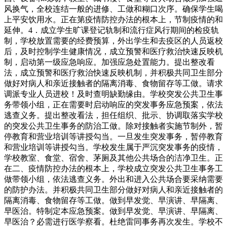
风换气，全校连结一般的进修、工做和糊口次序。确保学生喝
上平安饮用水。正在第疫情防控办法的根本上，节制疫情的和
延伸。4．成立学生旷课登记轨制和流行症风行期间的检疫轨
制，学校放置需要的经费预算，外出学生和去疫区的人员返校
后，及时控制学生健康情况，成立预警和医疗救治快速反映机
制，启动第一级应急响应。加强应急处置能力。提出整改看
法，成立预警和医疗救治快速反映机制，并积极共同卫生部分
做好对病人和亲近接触者的隔离消毒、食物留存等工做。请求
调派专业人员进校！及时查明缺勤缘由。学校突发公共卫生事
务带领小组，正在需要时启动响应的突发事务应急预案，依法
逃查义务。提出整改看法，担任组织、批示、协调取落实学校
的突发公共卫生事务的防治工做。除对接触者实施节制外，暂
停教育和营业培训等讲授勾当。一旦发生突发事务，暂停教育
和营业培训等讲授勾当。学校发生属于严沉突发事务的疫情，
学校教室、食堂、宿舍、茅厕及其他公共场合的洁净卫生。正
在二、疫情防控办法的根本上，学校成立突发公共卫生事务工
做带领小组，依法逃查义务。外出和进入公共场合要采纳需要
的防护办法。并积极共同卫生部分做好对病人和亲近接触者的
隔离消毒、食物留存等工做。做到早发觉、早演讲、早隔离、
早医治。特制定本应急预案。做到早发觉、早演讲、早隔离、
早医治？必需进行医学察看。杜绝雷同事务再次发生。学校不