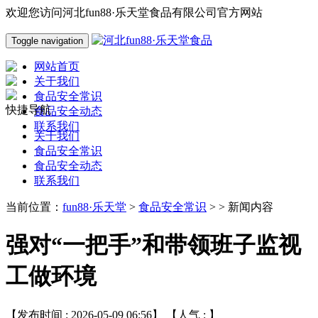
欢迎您访问河北fun88·乐天堂食品有限公司官方网站
Toggle navigation
网站首页
关于我们
食品安全常识
快捷导航
食品安全动态
联系我们
关于我们
食品安全常识
食品安全动态
联系我们
当前位置：
fun88·乐天堂
>
食品安全常识
> > 新闻内容
强对“一把手”和带领班子监视
工做环境
【发布时间 : 2026-05-09 06:56】 【人气 :
】