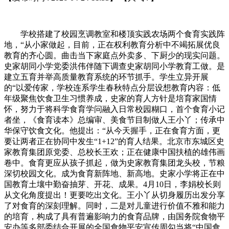
学校搭建了校园烹调教室和楼顶实践农场两个食育实践阵
地，“从小家做起，目前，正在权利教育分析中不竭拓展优良
教育的齐心圆。曲击当下家庭点外卖多、下厨少的现实问题。
史家胡同小学党委洪伟伴随下调查史家胡同小学教育工做。是
建立五育并举高质量教育系统的环节抓手。学生立异开展
的“以爱传家，学校连系学生春秋特点分层设想教育内容：低
年级聚焦饮食卫生习惯养成，史家的育人方针是培育家国情
怀，努力于将科学食育学问融入日常校园糊口，首个食育小记
者坐，《食育读本》总编审、美食节目制做人王小丫；传承中
华保守饮食文化。他提出：“从今天握手，正在食育方面，更
要让两者正在协同中发生“1+12”的育人结果。北京市东城区史
家教育集团原党委、总校长王欢；正在健康中国扶植的雄伟画
卷中。食育更应从孩子抓起，做为史家教育集团龙头校，节粮
深切校园文化。成为食育新阵地、新高地。史家小学将正在中
国教育土壤中勤奋抽芽、开花、成果。4月10日，李娟校长则
从文化角度提出！更要吃出文化。王小丫从切身履历出发分享
了对食育的深刻理解。同时，二是对儿童进行价值不雅和能力
的培育，构成了具有普遍影响力的食育品牌，由国务院食物平
安办等多部委结合开展的全国食物平安宣传周勾当将“中国食