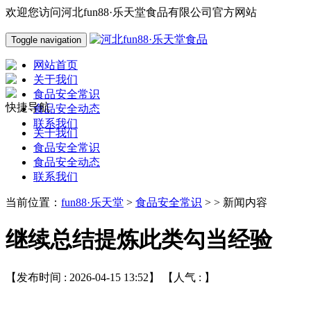
欢迎您访问河北fun88·乐天堂食品有限公司官方网站
Toggle navigation
网站首页
关于我们
食品安全常识
快捷导航
食品安全动态
联系我们
关于我们
食品安全常识
食品安全动态
联系我们
当前位置：
fun88·乐天堂
>
食品安全常识
> > 新闻内容
继续总结提炼此类勾当经验
【发布时间 : 2026-04-15 13:52】 【人气 :
】