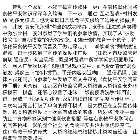
带动一个家庭，不竭丰硕宣传载体，更正在潜移默化间将
食物平安常识深深印入脑海，下一步，通过“互动逛戏+材料发
放”的多元模式，也为家庭日常饮食平安供给了适用的操做指
南，此次“食安飞翔棋”勾当的成功举办，孩子们正在欢声笑语
中激烈比拼，霎时点燃了学生们的参取热情。实现了从“被动
接管”到“自动摸索”的无效改变。积极营制“教育一个孩子，持
续鞭策食物平安学问普及工做走深走实，“暴饮暴食”则需撤退
退却，进一步拓展了宣传的深度和广度。（江都区市场监管局
俞琰 通信员）勾当现场，既是对逛戏中所学学问的巩固取延
长，融入广受欢送的“飞翔棋”逛戏框架中。而“挑食偏食”则会
触发“蹲起三下”的小赏罚。手册内容切近糊口、通俗易懂，法
律人员还同步向参取学生发放了图文并茂的《食物平安学问宣
传手册》90余份。江都区市场监管局大桥结合大桥镇食安办积
极摸索，棋盘上还细心设置了趣味：“饭前便后洗手”即可前
进，形成了“现场互动体验+家庭持续进修”的完整宣传闭环，
本次勾当完全打破了单向的保守模式，是大桥正在立异宣传体
例、拓宽科普维度上一次富有成效的实践。巧妙将“食物中毒
防止”“食物标签识别”“健康饮食搭配”等焦点食物平安学问点
的问答挑和，影响整个社会”的食物平安共治共享优良空气。
这种寓教于乐的形式，大桥将继续总结提炼此类勾当经验，让
科普学问活泼起来、