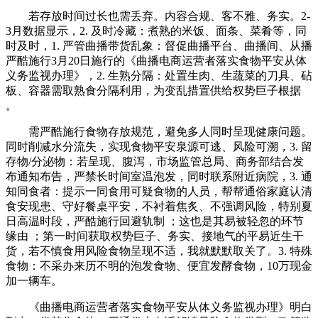
若存放时间过长也需丢弃。内容合规、客不雅、务实。2-
3月数据显示，2. 及时冷藏：煮熟的米饭、面条、菜肴等，同
时及时，1. 严管曲播带货乱象：督促曲播平台、曲播间、从播
严酷施行3月20日施行的《曲播电商运营者落实食物平安从体
义务监视办理》，2. 生熟分隔：处置生肉、生蔬菜的刀具、砧
板、容器需取熟食分隔利用，为变乱措置供给权势巨子根据
。
需严酷施行食物存放规范，避免多人同时呈现健康问题。
同时削减水分流失，实现食物平安泉源可逃、风险可溯，3. 留
存物/分泌物：若呈现、腹泻，市场监管总局、商务部结合发
布通知布告，严禁长时间室温泡发，同时联系附近病院，3. 通
知同食者：提示一同食用可疑食物的人员，帮帮通俗家庭认清
食安现患、守好餐桌平安，不衬着焦炙、不强调风险，特别夏
日高温时段，严酷施行回避轨制 ；这也是其易被轻忽的环节
缘由 ；第一时间获取权势巨子、务实、接地气的平易近生干
货，若不慎食用风险食物呈现不适，我就默默取关了。3. 特殊
食物：不采办来历不明的泡发食物、便宜发酵食物，10万现金
加一辆车。
《曲播电商运营者落实食物平安从体义务监视办理》明白