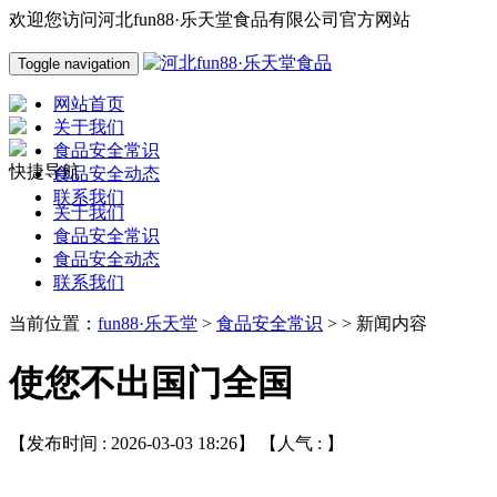
欢迎您访问河北fun88·乐天堂食品有限公司官方网站
Toggle navigation
网站首页
关于我们
食品安全常识
快捷导航
食品安全动态
联系我们
关于我们
食品安全常识
食品安全动态
联系我们
当前位置：
fun88·乐天堂
>
食品安全常识
> > 新闻内容
使您不出国门全国
【发布时间 : 2026-03-03 18:26】 【人气 :
】