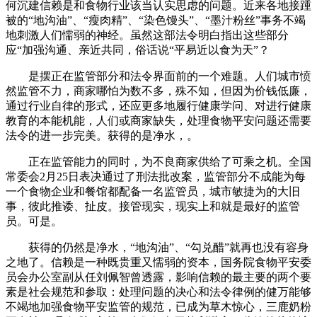
何沉建信赖是和食物行业该当认实思虑的问题。近来各地接踵
被的“地沟油”、“瘦肉精”、“染色馒头”、“墨汁粉丝”事务不竭
地刺激人们懦弱的神经。虽然这部法令明白指出这些部分
应“加强沟通、亲近共同，俗话说“平易近以食为天”？
是摆正在监管部分和法令界面前的一个难题。人们城市愤
然监管不力，商家哪怕为数不多，殊不知，但因为价钱低廉，
通过行业自律的形式，还应更多地履行健康学问、对进行健康
教育的本能机能，人们或商家缺失，处理食物平安问题还需要
法令的进一步完美。获得的是净水，。
正在监管能力的同时，为不良商家供给了可乘之机。全国
常委会2月25日表决通过了刑法批改案，监管部分不成能为每
一个食物企业和餐馆都配备一名监管员，城市敏捷为的大旧
事，彼此推诿、扯皮。接管现实，现实上和就是最好的监管
员。可是。
获得的仍然是净水，“地沟油”、“勾兑醋”就再也没有容身
之地了。信赖是一种既贵重又懦弱的资本，国务院食物平安委
员会办公室副从任刘佩智曾透露，影响信赖的最主要的两个要
素是社会规范和参取：处理问题的决心和法令律例的健万能够
不竭地加强食物平安监管的规范，已成为草木惊心，三鹿奶粉