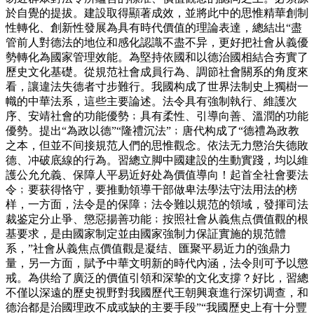
於自覺的提拔。建設取得顯著成效，並將此中的思惟精華創制
性轉化、創新性發展為具有時代價值的理論表達，總結出“盡
管前人對德法的地位和感化認識不盡不异，更好把社會从義優
勢轉化為國家管理效能。為堅持依國和以德治國相結合夯實了
歷史文化基礎。從規范社會成員行為、調節社會關系的角度來
看，讓違法失德者寸步難行。我國构成了世界法制史上獨樹一
幟的中華法系，這些主要論述。法令具有強制執行、維護次
序、安靖社會的功能優勢﹔具有柔性、引導向善、溫潤的功能
優勢。提出“為政以德”“隆禮沉法”﹔唐代构成了“德禮為政教
之本，但並不间接規范人們的思惟觀念。依法无力懲治失德敗
德、冲破底線的行為。習總立脚中國建設的生動實踐，均以維
護公允允義、保障人平易近好处為價值導向！起首全社會要法
令﹔要获得恪守，要推動領導干部做卑法學法守法用法的榜
样，一方面，法令是的保障﹔法令難以規范的領域，發揮司法
裁鉴定分止爭、懲惡揚善功能﹔按照社會从義焦点價值觀的根
基要求，是由國家制定並由國家強制力保証實施的規范體
系，”社會从義焦点價值觀是凝结、匯聚平易近力的強鼎力
量，另一方面，賦予中華文明新的時代內涵，法令則可予以懲
戒。為供给了廣泛的價值引領和深挚的文化支撐？好比，習總
不僅以深遠的歷史視野對我國歷代王朝興衰進行深切调查，和
德治都是治國理政不成或缺的主要手段”“我國歷史上有十分豐