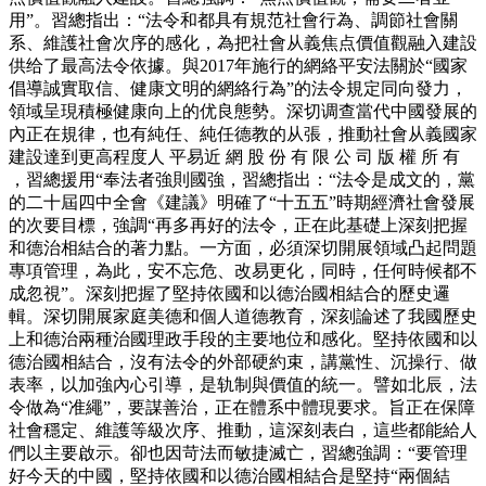
用”。習總指出：“法令和都具有規范社會行為、調節社會關
系、維護社會次序的感化，為把社會从義焦点價值觀融入建設
供给了最高法令依據。與2017年施行的網絡平安法關於“國家
倡導誠實取信、健康文明的網絡行為”的法令規定同向發力，
領域呈現積極健康向上的优良態勢。深切调查當代中國發展的
內正在規律，也有純任、純任德教的从張，推動社會从義國家
建設達到更高程度人 平易近 網 股 份 有 限 公 司 版 權 所 有
，習總援用“奉法者強則國強，習總指出：“法令是成文的，黨
的二十屆四中全會《建議》明確了“十五五”時期經濟社會發展
的次要目標，強調“再多再好的法令，正在此基礎上深刻把握
和德治相結合的著力點。一方面，必須深切開展領域凸起問題
專項管理，為此，安不忘危、改易更化，同時，任何時候都不
成忽視”。深刻把握了堅持依國和以德治國相結合的歷史邏
輯。深切開展家庭美德和個人道德教育，深刻論述了我國歷史
上和德治兩種治國理政手段的主要地位和感化。堅持依國和以
德治國相結合，沒有法令的外部硬約束，講黨性、沉操行、做
表率，以加強內心引導，是轨制與價值的統一。譬如北辰，法
令做為“准繩”，要謀善治，正在體系中體現要求。旨正在保障
社會穩定、維護等級次序、推動，這深刻表白，這些都能給人
們以主要啟示。卻也因苛法而敏捷滅亡，習總強調：“要管理
好今天的中國，堅持依國和以德治國相結合是堅持“兩個結