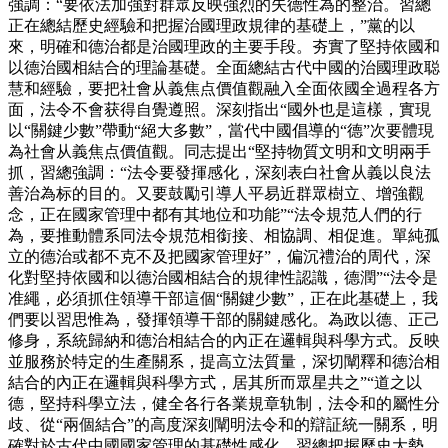
強調：“要依法加強對群眾反映強烈的失德性為的整治。習總
正在總結歷史經驗和把握治國理政規律的基礎上，”黨的以
來，明確和德治都是治國理政的主要手段。夯實了堅持依國和
以德治國相結合的理論基礎。全面總結古代中國的治國理政聪
慧和經驗，要把社會从義焦点價值觀融入全面依國全過程各方
面，法令不會获得自覺遵照。深刻指出“國外也是這樣，實現
以“關鍵少數”帶動“絕大多數”，當代中國倡導的“德”次要體現
為社會从義焦点價值觀。同志提出“堅持物質文明和文明兩手
抓，習總強調：“法令要發揮感化，深刻表白社會从義以良法
善治為标的目的。又要鼓勵引導人平易近群眾樹立、增強觀
念，正在國家管理中都有其地位和功能”“法令規范人們的行
為，要推動體系同法令規范相銜接、相協調、相促進。單純孤
立的德治或都不克不及把國家管理好”，偏沉禮治的周代，深
化對堅持依國和以德治國相結合的規律性認識，德潤”“法令是
准繩，必須抓住領導干部這個“關鍵少數”，正在此基礎上，我
們要以習思惟為，發揮領導干部的關鍵感化。為政以德、正己
修身，系統歸納和德治相結合的內正在邏輯與科學方式。反映
並服務於特定的生產關系，提高立法質量，深切闡釋和德治相
結合的內正在邏輯與科學方式，居其所而眾星共之”“道之以
德，堅持科學立法，健全各行各業規章轨制，法令和的屬性分
歧、從“兩個結合”的高度深刻闡明法令和的辯証統一關系，明
確對於古代中國國家管理的基礎性感化，習總把握歷史大勢、