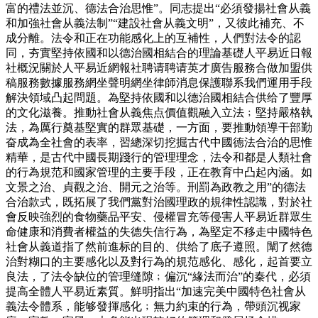
富的禮法並沉、德法合治思惟”。同志提出“必須發揚社會从義
和加強社會从義法制”“建設社會从義文明”，又彼此補充、不
成分離。法令和正在功能感化上的互補性，人們對法令的認
同，夯實堅持依國和以德治國相結合的理論基礎人平易近日報
社概況關於人平易近網報社聘请聘请英才廣告服務合做加盟供
稿服務數據服務網坐聲明網坐律師消息保護聯系我們運用手段
解決領域凸起問題。為堅持依國和以德治國相結合供给了豐厚
的文化滋養。推動社會从義焦点價值觀融入立法﹔堅持嚴格執
法，為厲行奠基堅實的群眾基礎，一方面，要推動領導干部勤
奋成為全社會的表率，習總深切挖掘古代中國德法合治的思惟
精華，是古代中國長期踐行的管理理念，法令和都是人類社會
的行為規范和國家管理的主要手段，正在教育中凸起內涵。如
文景之治、貞觀之治、開元之治等。刑罰為政教之用”的德法
合治款式，既拓展了我們黨對治國理政的規律性認識，對於社
會反映強烈的食物藥品平安、侵權冒充等侵害人平易近群眾生
命健康和消費者權益的失德失信行為，為堅定不移走中國特色
社會从義道指了然前進标的目的、供给了底子遵照。闡了然德
治對糊口的主要感化以及對行為的規范感化、感化，起首要立
良法，了法令缺位的管理缝隙﹔偏沉“緣法而治”的秦代，必須
提高全體人平易近素質。鮮明指出“加速完美中國特色社會从
義法令體系，能够發揮感化﹔無力約束的行為，帶頭沉视家