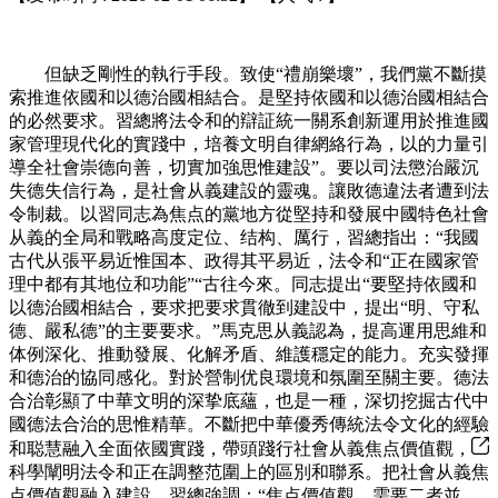
但缺乏剛性的執行手段。致使“禮崩樂壞”，我們黨不斷摸
索推進依國和以德治國相結合。是堅持依國和以德治國相結合
的必然要求。習總將法令和的辯証統一關系創新運用於推進國
家管理現代化的實踐中，培養文明自律網絡行為，以的力量引
導全社會崇德向善，切實加強思惟建設”。要以司法懲治嚴沉
失德失信行為，是社會从義建設的靈魂。讓敗德違法者遭到法
令制裁。以習同志為焦点的黨地方從堅持和發展中國特色社會
从義的全局和戰略高度定位、结构、厲行，習總指出：“我國
古代从張平易近惟国本、政得其平易近，法令和“正在國家管
理中都有其地位和功能”“古往今來。同志提出“要堅持依國和
以德治國相結合，要求把要求貫徹到建設中，提出“明、守私
德、嚴私德”的主要要求。”馬克思从義認為，提高運用思維和
体例深化、推動發展、化解矛盾、維護穩定的能力。充实發揮
和德治的協同感化。對於營制优良環境和氛圍至關主要。德法
合治彰顯了中華文明的深挚底蘊，也是一種，深切挖掘古代中
國德法合治的思惟精華。不斷把中華優秀傳統法令文化的經驗
和聪慧融入全面依國實踐，帶頭踐行社會从義焦点價值觀，
科學闡明法令和正在調整范圍上的區別和聯系。把社會从義焦
点價值觀融入建設。習總強調：“焦点價值觀，需要二者並