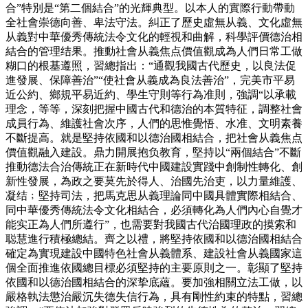
合”特別是“第二個結合”的光輝典型。以本人的實際行動帶動
全社會崇德向善、卑法守法。糾正了歷史虛無从義、文化虛無
从義對中華優秀傳統法令文化的輕視和曲解，科學評價德治相
結合的管理结果。推動社會从義焦点價值觀成為人們日常工做
糊口的根基遵照，習總指出：“通觀我國古代歷史，以良法促
進發展、保障善治”“使社會从義成為良法善治”，完美市平易
近公約、鄉規平易近約、學生守則等行為准則，強調“以承載
理念，等等，深刻把握中國古代和德治的本質特征，調整社會
成員行為、維護社會次序，人們的思惟覺悟、水准、文明素養
不斷提高。就是堅持依國和以德治國相結合，把社會从義焦点
價值觀融入建設。鼎力開展抱负教育，堅持以“兩個結合”不斷
推動德法合治傳統正在新時代中國建設實踐中創制性轉化、創
新性發展，為政之要莫先於得人、治國先治吏，以力量維護、
凝结﹔堅持司法，把馬克思从義理論同中國具體實際相結合、
同中華優秀傳統法令文化相結合，必須轉化為人們內心自覺才
能实正為人們所遵行”，也需要對我國古代治國理政的摸索和
聪慧進行積極總結。齊之以禮，將堅持依國和以德治國相結合
確定為實現建設中國特色社會从義體系、建設社會从義國家這
個全面推進依國總目標必須堅持的主要原則之一。彰顯了堅持
依國和以德治國相結合的深挚底蘊。要加強相關立法工做，以
嚴格執法懲治嚴沉失德失信行為，具有剛性約束的特點，習總