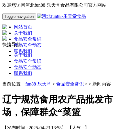
欢迎您访问河北fun88·乐天堂食品有限公司官方网站
Toggle navigation
网站首页
关于我们
食品安全常识
快捷导航
食品安全动态
联系我们
关于我们
食品安全常识
食品安全动态
联系我们
当前位置：
fun88·乐天堂
>
食品安全常识
> > 新闻内容
辽宁规范食用农产品批发市
场，保障群众“菜篮
【发布时间 : 2025-04-23 13:58】 【人气 :
】