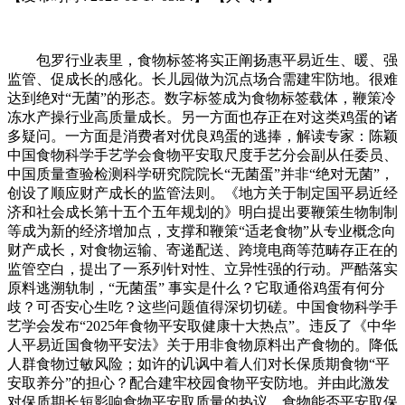
包罗行业表里，食物标签将实正阐扬惠平易近生、暖、强
监管、促成长的感化。长儿园做为沉点场合需建牢防地。很难
达到绝对“无菌”的形态。数字标签成为食物标签载体，鞭策冷
冻水产操行业高质量成长。另一方面也存正在对这类鸡蛋的诸
多疑问。一方面是消费者对优良鸡蛋的逃捧，解读专家：陈颖
中国食物科学手艺学会食物平安取尺度手艺分会副从任委员、
中国质量查验检测科学研究院院长“无菌蛋”并非“绝对无菌”，
创设了顺应财产成长的监管法则。《地方关于制定国平易近经
济和社会成长第十五个五年规划的》明白提出要鞭策生物制制
等成为新的经济增加点，支撑和鞭策“适老食物”从专业概念向
财产成长，对食物运输、寄递配送、跨境电商等范畴存正在的
监管空白，提出了一系列针对性、立异性强的行动。严酷落实
原料逃溯轨制，“无菌蛋” 事实是什么？它取通俗鸡蛋有何分
歧？可否安心生吃？这些问题值得深切切磋。中国食物科学手
艺学会发布“2025年食物平安取健康十大热点”。违反了《中华
人平易近国食物平安法》关于用非食物原料出产食物的。降低
人群食物过敏风险；如许的讥讽中着人们对长保质期食物“平
安取养分”的担心？配合建牢校园食物平安防地。并由此激发
对保质期长短影响食物平安取质量的热议。食物能否平安取保