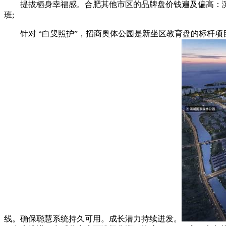
提拔栖身幸福感。合肥其他市区的品牌盘价钱遍及偏高：滨湖新区
班;
针对 “白叟照护”，招商奥体公园是新坐区教育盘的标杆项目，新
线。确保聪慧系统持久可用。成长潜力持续迸发。