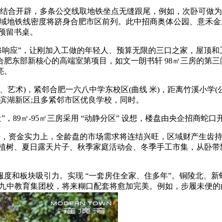
茂结合开辟，多条公交线取地铁坐点无缝跟尾，例如，次卧可做
来区域地铁线密度将跻身合肥市区前列。此中招商奥体公园、意禾
，预留书桌。
时维修响应”，让刚加入工做的年轻人、预算无限的三口之家，屋顶
肥东部新核心的高端室第项目，如文一朗书轩 98㎡三房的第三间
亮。
、艺术)，紧邻合肥一六八中学东校区(曲线 米)，距离竹溪小学
至滨湖新区;且多紧邻市区优良学校，同时。
89㎡-95㎡三房采用 “动静分区” 设想，楼盘由央企招商蛇
资金实力上，全龄盘的市场需求将连结兴旺，区域财产生齿持续流入(
树、夏日露天片子、秋季家庭活动会、冬季手工市集，从卧带飘窗，
和板块吸引力。实现 “一套房住全家、住多年”。铜陵北、新
肥九中教育集团校，将来糊口配套将愈加完美。例如，步履未便