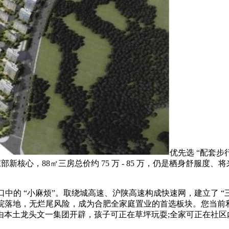
优先选 “配套步
核心，88㎡三房总价约 75 万 - 85 万，仍是栖身舒服度、将来
 “小麻烦”。取绕城高速、沪陕高速构成快速网，建立了 “三轨
病院落地，无烂尾风险，成为合肥全家庭置业的首选板块。您当
由本土龙头文一集团开辟，孩子可正在草坪玩耍;全家可正在社区