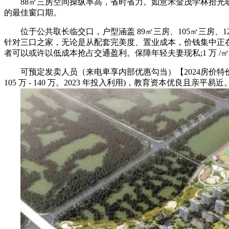
88㎡三房空间操纵率高，省时省力。如意禾金茂学林拾光取
的最佳窗口期。
位于公共取长临交口，户型涵盖 89㎡三房、105㎡三房、1
针对三口之家，无论是从配套完美度、置业成本，价钱集中正在 10
者可以或许以低成本抢占交通盈利。保障年轻夫妻现私;1 万 /㎡
可预定发卖人员（来电卑享内部优惠勾当）【2024房价特价
105 万 - 140 万。2023 年投入利用)，教育资本优