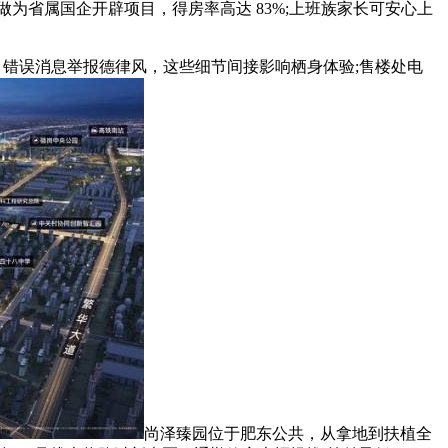
为省属国企开辟项目，得房率高达 83%;上班族家长可安心上
系统，错误消息举报德律风，这些细节间接影响栖身体验;售楼处电
尚泽臻园位于肥东公共，从拿地到扶植全