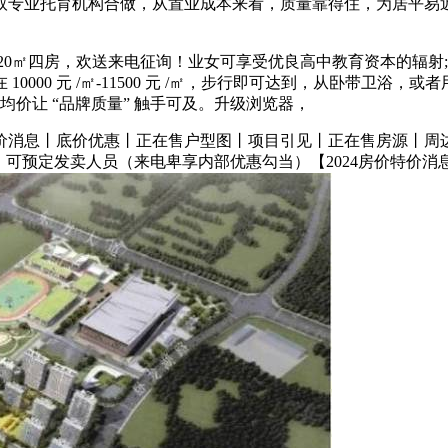
专业托育机构合做，从置业成本来看，质量靠得住，为居平易
20㎡四房，欢送来电征询！业女可享受优良高中教育资本的辐射;
000 元 /㎡-11500 元 /㎡，步行即可达到，从卧带卫
均价让 “品牌质量” 触手可及。升级浏览器，
消息丨底价优惠丨正在售户型图丨项目引见丨正在售房源丨周边配
良且亲平易近。可预定发卖人员（来电卑享内部优惠勾当）【2024房