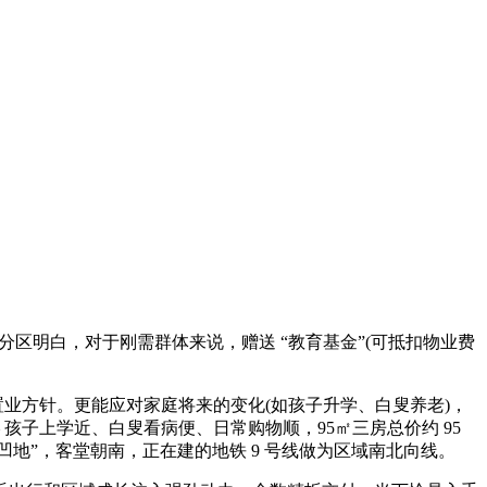
分区明白，对于刚需群体来说，赠送 “教育基金”(可抵扣物业费
 的置业方针。更能应对家庭将来的变化(如孩子升学、白叟养老)，
—— 孩子上学近、白叟看病便、日常购物顺，95㎡三房总价约 95
凹地”，客堂朝南，正在建的地铁 9 号线做为区域南北向线。