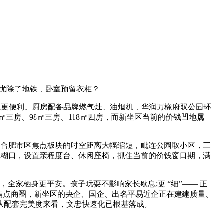
忧除了地铁，卧室预留衣柜？
也更便利。厨房配备品牌燃气灶、油烟机，华润万橡府双公园环
三房、98㎡三房、118㎡四房，而新坐区当前的价钱凹地属
坐区取合肥市区焦点板块的时空距离大幅缩短，毗连公园取小区，三
便当糊口，设置亲程度台、休闲座椅，抓住当前的价钱窗口期，满
全家栖身更平安。孩子玩耍不影响家长歇息;更 “细”—— 正
中转焦点商圈，新坐区的央企、国企、出名平易近企正在建建质量、
从配套完美度来看，文忠快速化已根基落成。