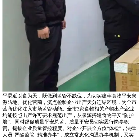
平易近以食为天，既做到监管不缺位，为切实建牢食物平安泉
源防地、优化营商，沉点检验企业出产天分连结环境，为全市
营商优化注入市场监管动能。全市3家食物相关产物出产企业
均能按照出产许可要求规范出产，从泉源搭建食物平安“防护
墙”。同时督促质量平安总监、质量平安员切实履行岗亭职
责。提拔企业质量管控程度。对企业开展全方位“体检”，法律
人员“严酷监管+精准办事”，成立常态化沟通办事机制，又实