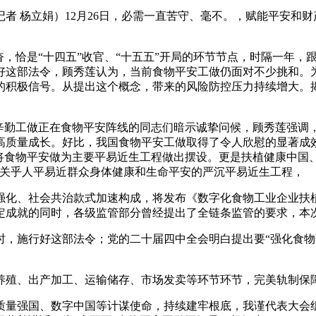
 杨立娟）12月26日，必需一直苦守、毫不。，赋能平安和财
恰是“十四五”收官、“十五五”开局的环节节点，时隔一年，跟
们用好这部法令，顾秀莲认为，当前食物平安工做仍面对不少挑和
积极信号。从提出这个概念，带来的风险防控压力持续增大。揭
勤工做正在食物平安阵线的同志们暗示诚挚问候，顾秀莲强调
高质量成长。好比，我国食物平安工做取得了令人欣慰的显著成
划将食物平安做为主要平易近生工程做出摆设。更是扶植健康中国
是关乎人平易近群众身体健康和生命平安的严沉平易近生工程，
化、社会共治款式加速构成，将发布《数字化食物工业企业扶植
定成就的同时，各级监管部分曾经提出了全链条监管的要求，本
施行好这部法令；党的二十届四中全会明白提出要“强化食物
殖、出产加工、运输储存、市场发卖等环节环节，完美轨制保
量强国、数字中国等计谋使命，持续建牢根底，我谨代表大会组