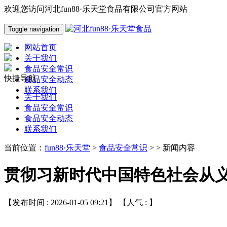
欢迎您访问河北fun88·乐天堂食品有限公司官方网站
Toggle navigation
网站首页
关于我们
食品安全常识
快捷导航
食品安全动态
联系我们
关于我们
食品安全常识
食品安全动态
联系我们
当前位置：
fun88·乐天堂
>
食品安全常识
> > 新闻内容
贯彻习新时代中国特色社会从义
【发布时间 : 2026-01-05 09:21】 【人气 :
】