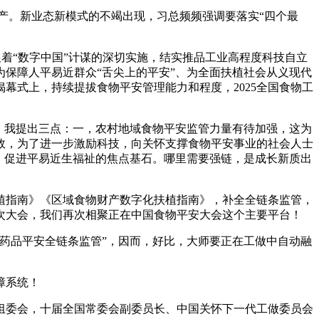
产。新业态新模式的不竭出现，习总频频强调要落实“四个最
着“数字中国”计谋的深切实施，结实推品工业高程度科技自立
。为保障人平易近群众“舌尖上的平安”、为全面扶植社会从义现代
幕式上，持续提拔食物平安管理能力和程度，2025全国食物工
，我提出三点：一，农村地域食物平安监管力量有待加强，这为
效，为了进一步激励科技，向关怀支撑食物平安事业的社会人士
、促进平易近生福祉的焦点基石。哪里需要强链，是成长新质出
指南》《区域食物财产数字化扶植指南》，补全全链条监管，
次大会，我们再次相聚正在中国食物平安大会这个主要平台！
药品平安全链条监管”，因而，好比，大师要正在工做中自动融
障系统！
委会，十届全国常委会副委员长、中国关怀下一代工做委员会